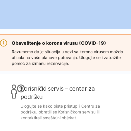
Obaveštenje o korona virusu (COVID-19)
Razumemo da je situacija u vezi sa korona virusom možda
uticala na vaše planove putovanja. Ulogujte se i zatražite
pomoć za izmenu rezervacije.
Korisnički servis – centar za
podršku
Ulogujte se kako biste pristupili Centru za
podršku, obratili se Korisničkom servisu ili
kontaktirali smeštajni objekat.