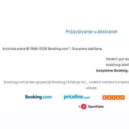
Prijavljivanje u ekstranet
Autorska prava © 1996–2026 Booking.com™. Sva prava zadržana.
Sledeći put re
mobilnog telef
besplatne Booking.
Booking.com je deo grupacije Booking Holdings Inc., vodeće svetske kompanij
usluge.