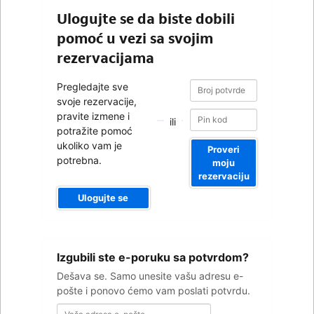
Ulogujte se da biste dobili
pomoć u vezi sa svojim
rezervacijama
Broj
Broj
Pregledajte sve
potvrde
potvrde
svoje rezervacije,
pravite izmene i
ili
potražite pomoć
ukoliko vam je
Proveri
potrebna.
moju
rezervaciju
Ulogujte se
Vaša
Izgubili ste e-poruku sa potvrdom?
adresa
e-
Dešava se. Samo unesite vašu adresu e-
pošte
pošte i ponovo ćemo vam poslati potvrdu.