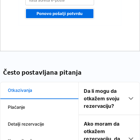
Ponovo pošalji potvrdu
Često postavljana pitanja
Otkazivanja
Da li mogu da
otkažem svoju
rezervaciju?
Plaćanje
Ako moram da
Detalji rezervacije
otkažem
rezervaciju, da