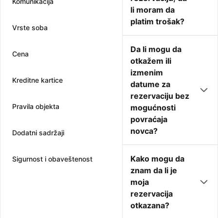
Komunikacija
li moram da
platim trošak?
Vrste soba
Da li mogu da
Cena
otkažem ili
izmenim
Kreditne kartice
datume za
rezervaciju bez
Pravila objekta
mogućnosti
povraćaja
novca?
Dodatni sadržaji
Kako mogu da
Sigurnost i obaveštenost
znam da li je
moja
rezervacija
otkazana?