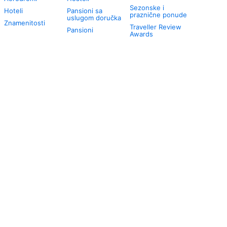
Sezonske i
Hoteli
Pansioni sa
praznične ponude
uslugom doručka
Znamenitosti
Traveller Review
Pansioni
Awards