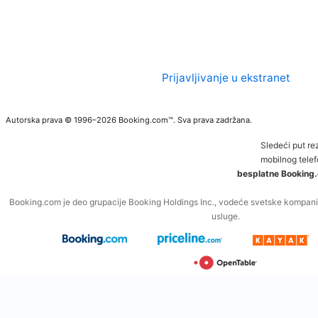
Prijavljivanje u ekstranet
Autorska prava © 1996–2026 Booking.com™. Sva prava zadržana.
Sledeći put re
mobilnog telef
besplatne Booking.
Booking.com je deo grupacije Booking Holdings Inc., vodeće svetske kompanij
usluge.