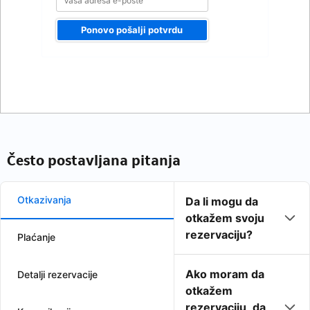
Ponovo pošalji potvrdu
Često postavljana pitanja
Otkazivanja
Da li mogu da
otkažem svoju
rezervaciju?
Plaćanje
Ako moram da
Detalji rezervacije
otkažem
rezervaciju, da