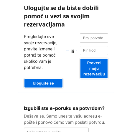
Ulogujte se da biste dobili
pomoć u vezi sa svojim
rezervacijama
Broj
Broj
Pregledajte sve
potvrde
potvrde
svoje rezervacije,
pravite izmene i
ili
potražite pomoć
ukoliko vam je
Proveri
potrebna.
moju
rezervaciju
Ulogujte se
Vaša
Izgubili ste e-poruku sa potvrdom?
adresa
e-
Dešava se. Samo unesite vašu adresu e-
pošte
pošte i ponovo ćemo vam poslati potvrdu.