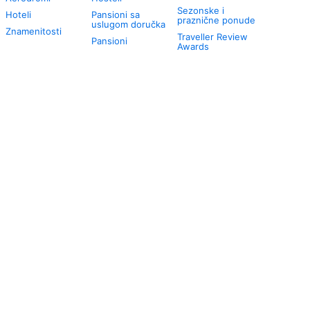
Sezonske i
Hoteli
Pansioni sa
praznične ponude
uslugom doručka
Znamenitosti
Traveller Review
Pansioni
Awards