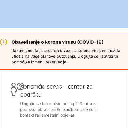
Obaveštenje o korona virusu (COVID-19)
Razumemo da je situacija u vezi sa korona virusom možda
uticala na vaše planove putovanja. Ulogujte se i zatražite
pomoć za izmenu rezervacije.
Korisnički servis – centar za
podršku
Ulogujte se kako biste pristupili Centru za
podršku, obratili se Korisničkom servisu ili
kontaktirali smeštajni objekat.