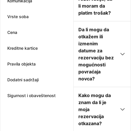
Komunikacija
li moram da
platim trošak?
Vrste soba
Da li mogu da
Cena
otkažem ili
izmenim
Kreditne kartice
datume za
rezervaciju bez
Pravila objekta
mogućnosti
povraćaja
novca?
Dodatni sadržaji
Kako mogu da
Sigurnost i obaveštenost
znam da li je
moja
rezervacija
otkazana?