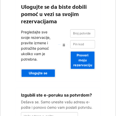
Ulogujte se da biste dobili
pomoć u vezi sa svojim
rezervacijama
Broj
Broj
Pregledajte sve
potvrde
potvrde
svoje rezervacije,
pravite izmene i
ili
potražite pomoć
ukoliko vam je
Proveri
potrebna.
moju
rezervaciju
Ulogujte se
Vaša
Izgubili ste e-poruku sa potvrdom?
adresa
e-
Dešava se. Samo unesite vašu adresu e-
pošte
pošte i ponovo ćemo vam poslati potvrdu.