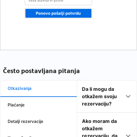
Ponovo pošalji potvrdu
Često postavljana pitanja
Otkazivanja
Da li mogu da
otkažem svoju
rezervaciju?
Plaćanje
Ako moram da
Detalji rezervacije
otkažem
rezervaciju, da