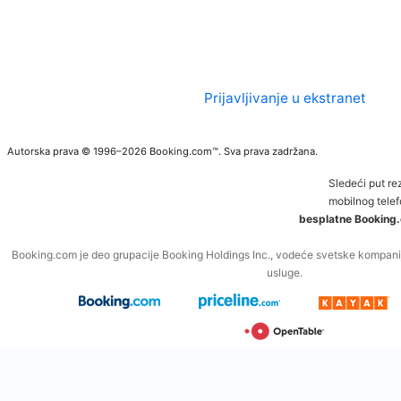
Prijavljivanje u ekstranet
Autorska prava © 1996–2026 Booking.com™. Sva prava zadržana.
Sledeći put re
mobilnog telef
besplatne Booking.
Booking.com je deo grupacije Booking Holdings Inc., vodeće svetske kompanij
usluge.