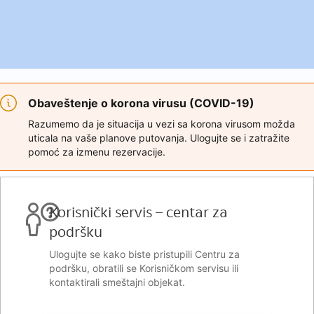
Obaveštenje o korona virusu (COVID-19)
Razumemo da je situacija u vezi sa korona virusom možda
uticala na vaše planove putovanja. Ulogujte se i zatražite
pomoć za izmenu rezervacije.
Korisnički servis – centar za
podršku
Ulogujte se kako biste pristupili Centru za
podršku, obratili se Korisničkom servisu ili
kontaktirali smeštajni objekat.