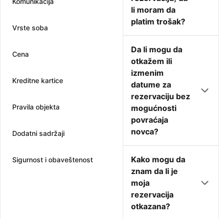
Komunikacija
li moram da
platim trošak?
Vrste soba
Da li mogu da
Cena
otkažem ili
izmenim
Kreditne kartice
datume za
rezervaciju bez
Pravila objekta
mogućnosti
povraćaja
novca?
Dodatni sadržaji
Kako mogu da
Sigurnost i obaveštenost
znam da li je
moja
rezervacija
otkazana?