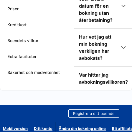
datum för en
Priser
bokning utan
återbetalning?
Kreditkort
Hur vet jag att
Boendets villkor
min bokning
verkligen har
Extra faciliteter
avbokats?
Säkerhet och medvetenhet
Var hittar jag
avbokningsvillkoren?
Registrera ditt boende
Mobilversion
Ditt konto
Ändra din bokning online
Bli affilia