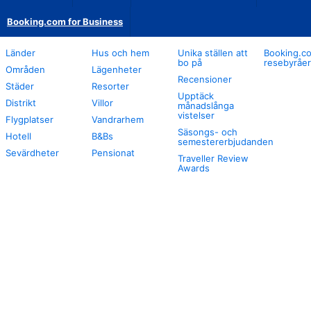
Booking.com for Business
Länder
Hus och hem
Unika ställen att
Booking.co
bo på
resebyråer
Områden
Lägenheter
Recensioner
Städer
Resorter
Upptäck
Distrikt
Villor
månadslånga
vistelser
Flygplatser
Vandrarhem
Säsongs- och
Hotell
B&Bs
semestererbjudanden
Sevärdheter
Pensionat
Traveller Review
Awards