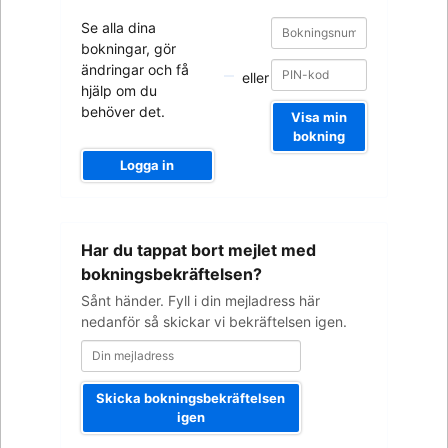
Bokningsnummer
Bokningsnummer
Se alla dina
bokningar, gör
ändringar och få
eller
hjälp om du
behöver det.
Visa min
bokning
Logga in
Din
Har du tappat bort mejlet med
mejladress
bokningsbekräftelsen?
Sånt händer. Fyll i din mejladress här
nedanför så skickar vi bekräftelsen igen.
Skicka bokningsbekräftelsen
igen