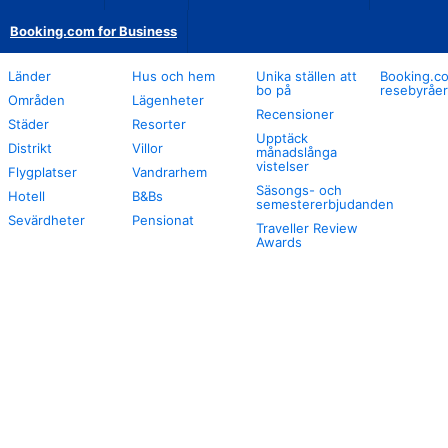
Booking.com for Business
Länder
Hus och hem
Unika ställen att
Booking.co
bo på
resebyråer
Områden
Lägenheter
Recensioner
Städer
Resorter
Upptäck
Distrikt
Villor
månadslånga
vistelser
Flygplatser
Vandrarhem
Säsongs- och
Hotell
B&Bs
semestererbjudanden
Sevärdheter
Pensionat
Traveller Review
Awards