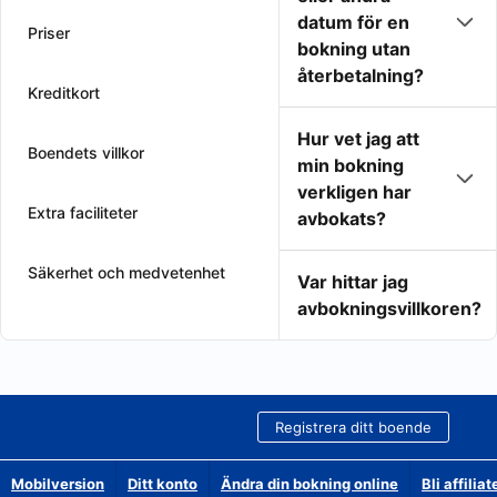
datum för en
Priser
bokning utan
återbetalning?
Kreditkort
Hur vet jag att
Boendets villkor
min bokning
verkligen har
Extra faciliteter
avbokats?
Säkerhet och medvetenhet
Var hittar jag
avbokningsvillkoren?
Registrera ditt boende
Mobilversion
Ditt konto
Ändra din bokning online
Bli affilia