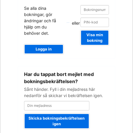
Bokningsnummer
Bokningsnummer
Se alla dina
bokningar, gör
ändringar och få
eller
hjälp om du
behöver det.
Visa min
bokning
Logga in
Din
Har du tappat bort mejlet med
mejladress
bokningsbekräftelsen?
Sånt händer. Fyll i din mejladress här
nedanför så skickar vi bekräftelsen igen.
Skicka bokningsbekräftelsen
igen