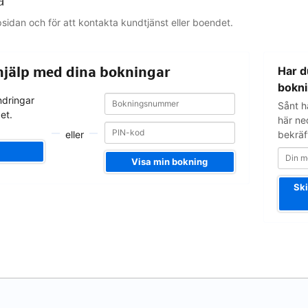
a
psidan och för att kontakta kundtjänst eller boendet.
Din
 hjälp med dina bokningar
Har d
mejladress
bokni
Bokningsnummer
Bokningsnummer
ndringar
Sånt hä
et.
här ne
eller
bekräf
Visa min bokning
Ski