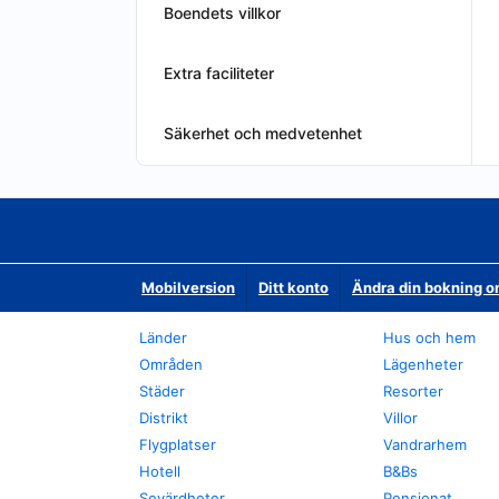
Boendets villkor
Extra faciliteter
Säkerhet och medvetenhet
Mobilversion
Ditt konto
Ändra din bokning o
Länder
Hus och hem
Områden
Lägenheter
Städer
Resorter
Distrikt
Villor
Flygplatser
Vandrarhem
Hotell
B&Bs
Sevärdheter
Pensionat