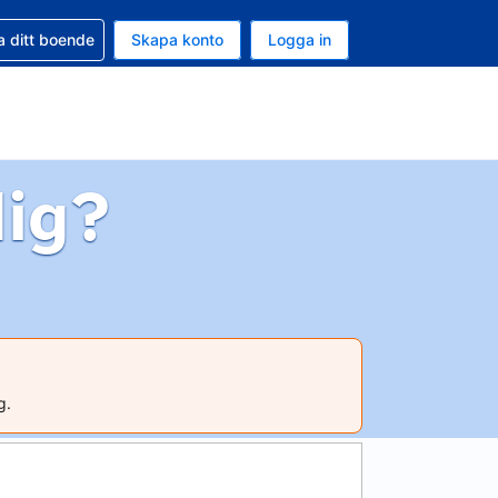
d din bokning
a ditt boende
Skapa konto
Logga in
ta är Amerikanska dollar
ande språk är Svenska
dig?
g.