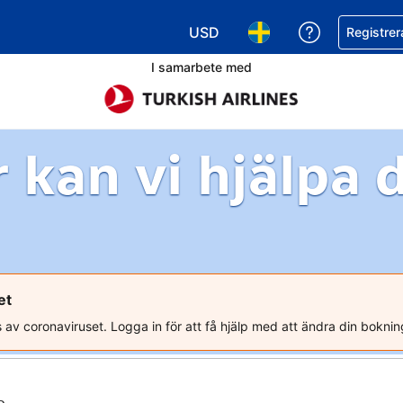
USD
Få hjälp me
Registrer
Välj valuta. Din nuvarande valu
Välj språk. Ditt nuvar
I samarbete med
 kan vi hjälpa 
et
s av coronaviruset. Logga in för att få hjälp med att ändra din boknin