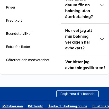
datum för en
Priser
bokning utan
återbetalning?
Kreditkort
Hur vet jag att
Boendets villkor
min bokning
verkligen har
Extra faciliteter
avbokats?
Säkerhet och medvetenhet
Var hittar jag
avbokningsvillkoren?
Registrera ditt boende
Mobilversion
Ditt konto
Ändra din bokning online
Bli affilia