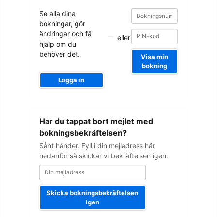
Bokningsnummer
Bokningsnummer
Se alla dina
bokningar, gör
ändringar och få
eller
hjälp om du
behöver det.
Visa min
bokning
Logga in
Din
Har du tappat bort mejlet med
mejladress
bokningsbekräftelsen?
Sånt händer. Fyll i din mejladress här
nedanför så skickar vi bekräftelsen igen.
Skicka bokningsbekräftelsen
igen