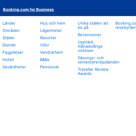
Booking.com for Business
Länder
Hus och hem
Unika ställen att
Booking.co
bo på
resebyråer
Områden
Lägenheter
Recensioner
Städer
Resorter
Upptäck
Distrikt
Villor
månadslånga
vistelser
Flygplatser
Vandrarhem
Säsongs- och
Hotell
B&Bs
semestererbjudanden
Sevärdheter
Pensionat
Traveller Review
Awards