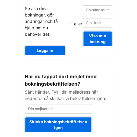
Bokningsnummer
Bokningsnummer
Se alla dina
bokningar, gör
ändringar och få
eller
hjälp om du
behöver det.
Visa min
bokning
Logga in
Din
Har du tappat bort mejlet med
mejladress
bokningsbekräftelsen?
Sånt händer. Fyll i din mejladress här
nedanför så skickar vi bekräftelsen igen.
Skicka bokningsbekräftelsen
igen