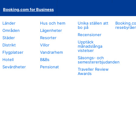
Booking.com for Business
Länder
Hus och hem
Unika ställen att
Booking.co
bo på
resebyråer
Områden
Lägenheter
Recensioner
Städer
Resorter
Upptäck
Distrikt
Villor
månadslånga
vistelser
Flygplatser
Vandrarhem
Säsongs- och
Hotell
B&Bs
semestererbjudanden
Sevärdheter
Pensionat
Traveller Review
Awards