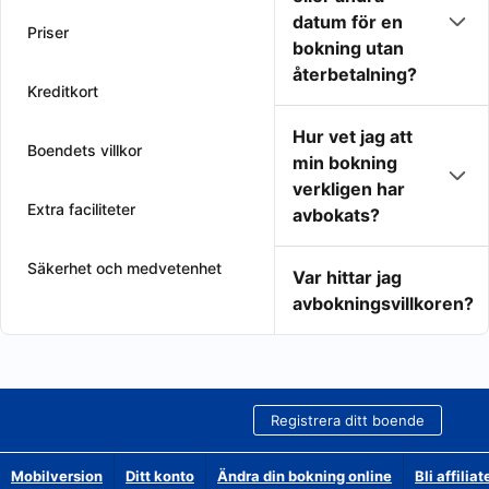
datum för en
Priser
bokning utan
återbetalning?
Kreditkort
Hur vet jag att
Boendets villkor
min bokning
verkligen har
Extra faciliteter
avbokats?
Säkerhet och medvetenhet
Var hittar jag
avbokningsvillkoren?
Registrera ditt boende
Mobilversion
Ditt konto
Ändra din bokning online
Bli affilia