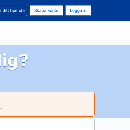
d din bokning
a ditt boende
Skapa konto
Logga in
uta är Svenska kronor
ande språk är Svenska
dig?
g.