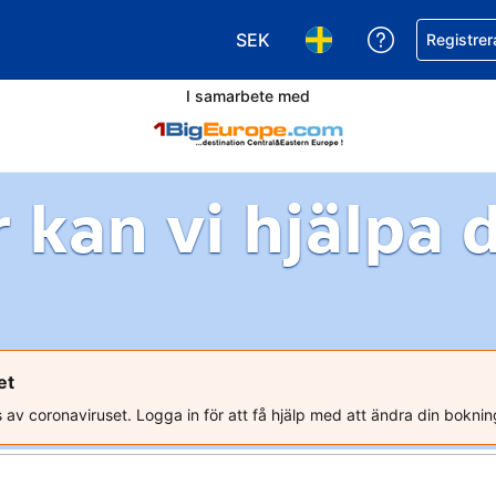
SEK
Få hjälp me
Registrer
Välj valuta. Din nuvarande val
Välj språk. Ditt nuvar
I samarbete med
 kan vi hjälpa 
et
s av coronaviruset. Logga in för att få hjälp med att ändra din boknin