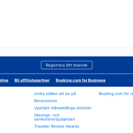
Registrera ditt boende
nline
Bli affiliatepartner
Booking.com for Business
Unika ställen att bo på
Booking.com för r
Recensioner
Upptäck månadslånga vistelser
Säsongs- och
semestererbjudanden
Traveller Review Awards