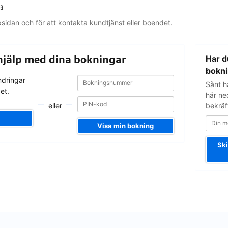
a
psidan och för att kontakta kundtjänst eller boendet.
Din
 hjälp med dina bokningar
Har d
mejladress
bokni
Bokningsnummer
Bokningsnummer
ndringar
Sånt hä
et.
här ne
eller
bekräf
Visa min bokning
Ski