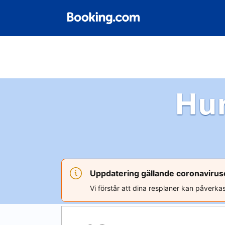
Hur
Uppdatering gällande coronavirus
Vi förstår att dina resplaner kan påverka