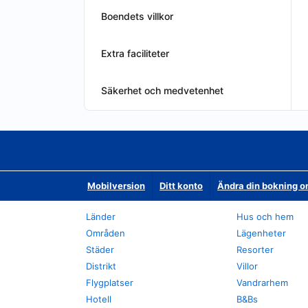
Boendets villkor
Extra faciliteter
Säkerhet och medvetenhet
Mobilversion
Ditt konto
Ändra din bokning o
Länder
Hus och hem
Områden
Lägenheter
Städer
Resorter
Distrikt
Villor
Flygplatser
Vandrarhem
Hotell
B&Bs