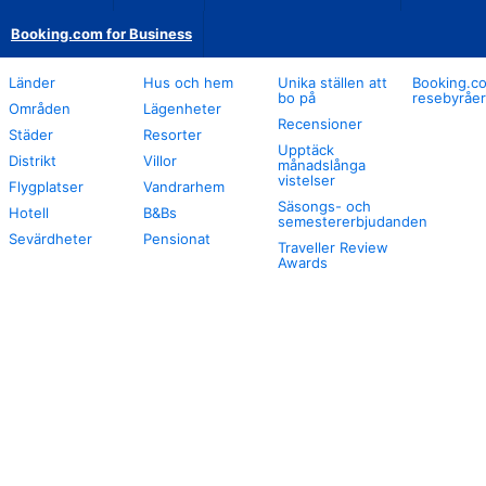
Booking.com for Business
Länder
Hus och hem
Unika ställen att
Booking.co
bo på
resebyråer
Områden
Lägenheter
Recensioner
Städer
Resorter
Upptäck
Distrikt
Villor
månadslånga
vistelser
Flygplatser
Vandrarhem
Säsongs- och
Hotell
B&Bs
semestererbjudanden
Sevärdheter
Pensionat
Traveller Review
Awards