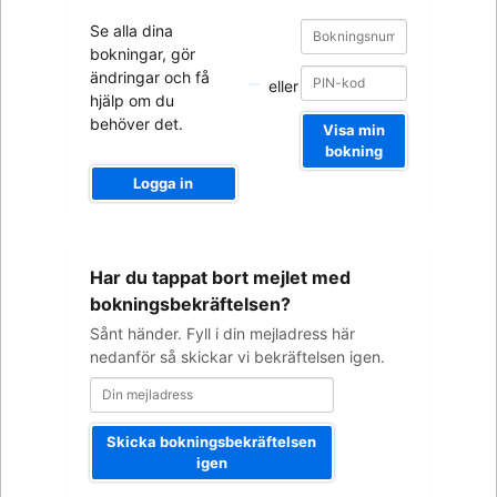
Bokningsnummer
Bokningsnummer
Se alla dina
bokningar, gör
ändringar och få
eller
hjälp om du
behöver det.
Visa min
bokning
Logga in
Din
Har du tappat bort mejlet med
mejladress
bokningsbekräftelsen?
Sånt händer. Fyll i din mejladress här
nedanför så skickar vi bekräftelsen igen.
Skicka bokningsbekräftelsen
igen