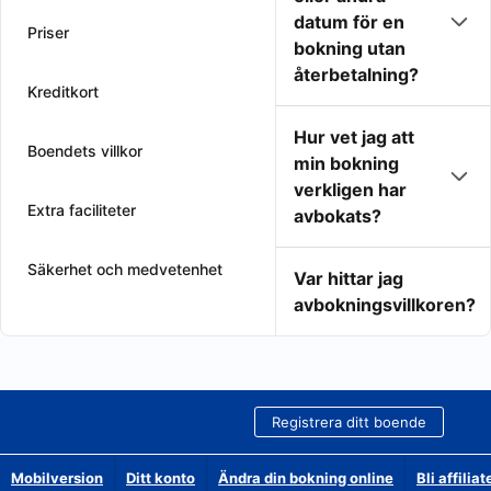
datum för en
Priser
bokning utan
återbetalning?
Kreditkort
Hur vet jag att
Boendets villkor
min bokning
verkligen har
Extra faciliteter
avbokats?
Säkerhet och medvetenhet
Var hittar jag
avbokningsvillkoren?
Registrera ditt boende
Mobilversion
Ditt konto
Ändra din bokning online
Bli affilia