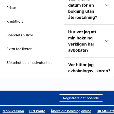
datum för en
Priser
bokning utan
återbetalning?
Kreditkort
Hur vet jag att
Boendets villkor
min bokning
verkligen har
Extra faciliteter
avbokats?
Säkerhet och medvetenhet
Var hittar jag
avbokningsvillkoren?
Registrera ditt boende
Mobilversion
Ditt konto
Ändra din bokning online
Bli affilia