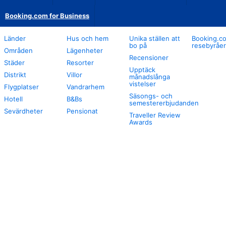
Booking.com for Business
Länder
Hus och hem
Unika ställen att
Booking.co
bo på
resebyråer
Områden
Lägenheter
Recensioner
Städer
Resorter
Upptäck
Distrikt
Villor
månadslånga
vistelser
Flygplatser
Vandrarhem
Säsongs- och
Hotell
B&Bs
semestererbjudanden
Sevärdheter
Pensionat
Traveller Review
Awards