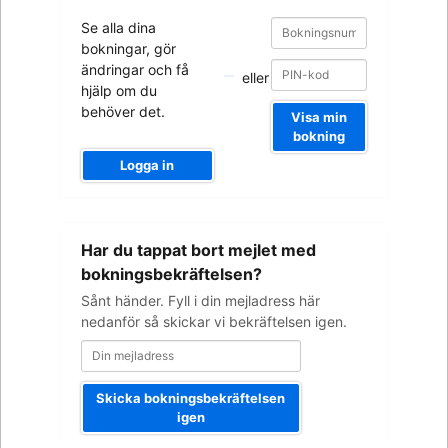
Bokningsnummer
Bokningsnummer
Se alla dina
bokningar, gör
ändringar och få
eller
hjälp om du
behöver det.
Visa min
bokning
Logga in
Din
Har du tappat bort mejlet med
mejladress
bokningsbekräftelsen?
Sånt händer. Fyll i din mejladress här
nedanför så skickar vi bekräftelsen igen.
Skicka bokningsbekräftelsen
igen