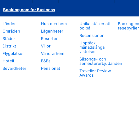
Booking.com for Business
Länder
Hus och hem
Unika ställen att
Booking.co
bo på
resebyråer
Områden
Lägenheter
Recensioner
Städer
Resorter
Upptäck
Distrikt
Villor
månadslånga
vistelser
Flygplatser
Vandrarhem
Säsongs- och
Hotell
B&Bs
semestererbjudanden
Sevärdheter
Pensionat
Traveller Review
Awards