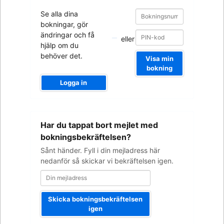
Bokningsnummer
Bokningsnummer
Se alla dina
bokningar, gör
ändringar och få
eller
hjälp om du
behöver det.
Visa min
bokning
Logga in
Din
Har du tappat bort mejlet med
mejladress
bokningsbekräftelsen?
Sånt händer. Fyll i din mejladress här
nedanför så skickar vi bekräftelsen igen.
Skicka bokningsbekräftelsen
igen