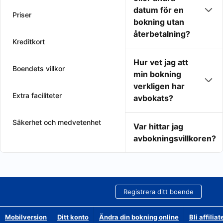
datum för en
Priser
bokning utan
återbetalning?
Kreditkort
Hur vet jag att
Boendets villkor
min bokning
verkligen har
Extra faciliteter
avbokats?
Säkerhet och medvetenhet
Var hittar jag
avbokningsvillkoren?
Registrera ditt boende
Mobilversion
Ditt konto
Ändra din bokning online
Bli affilia