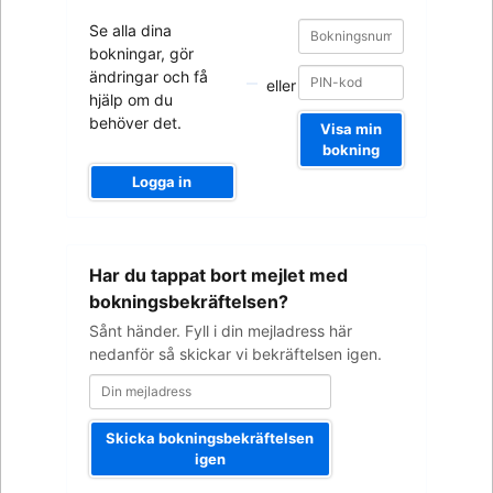
Bokningsnummer
Bokningsnummer
Se alla dina
bokningar, gör
ändringar och få
eller
hjälp om du
behöver det.
Visa min
bokning
Logga in
Din
Har du tappat bort mejlet med
mejladress
bokningsbekräftelsen?
Sånt händer. Fyll i din mejladress här
nedanför så skickar vi bekräftelsen igen.
Skicka bokningsbekräftelsen
igen