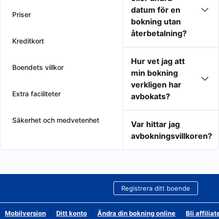
datum för en
Priser
bokning utan
återbetalning?
Kreditkort
Hur vet jag att
Boendets villkor
min bokning
verkligen har
Extra faciliteter
avbokats?
Säkerhet och medvetenhet
Var hittar jag
avbokningsvillkoren?
Registrera ditt boende
Mobilversion
Ditt konto
Ändra din bokning online
Bli affilia