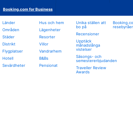
Booking.com for Business
Länder
Hus och hem
Unika ställen att
Booking.co
bo på
resebyråer
Områden
Lägenheter
Recensioner
Städer
Resorter
Upptäck
Distrikt
Villor
månadslånga
vistelser
Flygplatser
Vandrarhem
Säsongs- och
Hotell
B&Bs
semestererbjudanden
Sevärdheter
Pensionat
Traveller Review
Awards