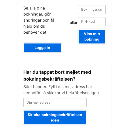
Bokningsnummer
Bokningsnummer
Se alla dina
bokningar, gör
ändringar och få
eller
hjälp om du
behöver det.
Visa min
bokning
Logga in
Din
Har du tappat bort mejlet med
mejladress
bokningsbekräftelsen?
Sånt händer. Fyll i din mejladress här
nedanför så skickar vi bekräftelsen igen.
Skicka bokningsbekräftelsen
igen