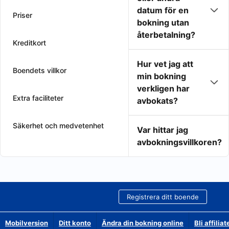
datum för en
Priser
bokning utan
återbetalning?
Kreditkort
Hur vet jag att
Boendets villkor
min bokning
verkligen har
Extra faciliteter
avbokats?
Säkerhet och medvetenhet
Var hittar jag
avbokningsvillkoren?
Registrera ditt boende
Mobilversion
Ditt konto
Ändra din bokning online
Bli affilia