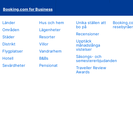
Booking.com for Business
Länder
Hus och hem
Unika ställen att
Booking.co
bo på
resebyråer
Områden
Lägenheter
Recensioner
Städer
Resorter
Upptäck
Distrikt
Villor
månadslånga
vistelser
Flygplatser
Vandrarhem
Säsongs- och
Hotell
B&Bs
semestererbjudanden
Sevärdheter
Pensionat
Traveller Review
Awards