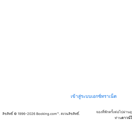
เข้าสู่ระบบเอกซ์ทราเน็ต
จองที่พักครั้งต่อไปผ่า
ลิขสิทธิ์ © 1996–2026 Booking.com™. สงวนลิขสิทธิ์.
ท่าน
ดาวน์