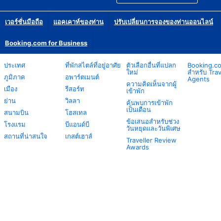
เวอร์ชั่นมือถือ
แอคเคาท์ของท่าน
ปรับเปลี่ยนการจองของท่านออนไลน์
Booking.com for Business
ประเทศ
ที่พักสไตล์ที่อยู่อาศัย
ตัวเลือกอื่นที่แปลก
Booking.c
ใหม่
สำหรับ Trav
ภูมิภาค
อพาร์ตเมนต์
Agents
ความคิดเห็นจากผู้
เมือง
รีสอร์ท
เข้าพัก
ย่าน
วิลลา
ค้นพบการเข้าพัก
เป็นเดือน
สนามบิน
โฮสเทล
ข้อเสนอสำหรับช่วง
โรงแรม
บีแอนด์บี
วันหยุดและวันพิเศษ
สถานที่น่าสนใจ
เกสต์เฮาส์
Traveller Review
Awards