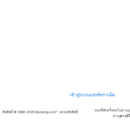
เข้าสู่ระบบเอกซ์ทราเน็ต
จองที่พักครั้งต่อไปผ่า
ลิขสิทธิ์ © 1996–2026 Booking.com™. สงวนลิขสิทธิ์.
ท่าน
ดาวน์