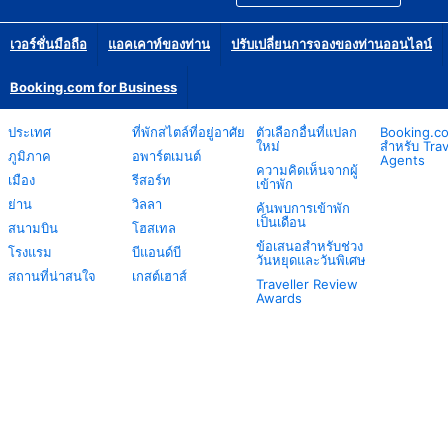
เวอร์ชั่นมือถือ
แอคเคาท์ของท่าน
ปรับเปลี่ยนการจองของท่านออนไลน์
Booking.com for Business
ประเทศ
ที่พักสไตล์ที่อยู่อาศัย
ตัวเลือกอื่นที่แปลก
Booking.c
ใหม่
สำหรับ Trav
ภูมิภาค
อพาร์ตเมนต์
Agents
ความคิดเห็นจากผู้
เมือง
รีสอร์ท
เข้าพัก
ย่าน
วิลลา
ค้นพบการเข้าพัก
เป็นเดือน
สนามบิน
โฮสเทล
ข้อเสนอสำหรับช่วง
โรงแรม
บีแอนด์บี
วันหยุดและวันพิเศษ
สถานที่น่าสนใจ
เกสต์เฮาส์
Traveller Review
Awards