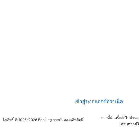
เข้าสู่ระบบเอกซ์ทราเน็ต
จองที่พักครั้งต่อไปผ่า
ลิขสิทธิ์ © 1996–2026 Booking.com™. สงวนลิขสิทธิ์.
ท่าน
ดาวน์