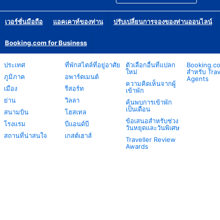
เวอร์ชั่นมือถือ
แอคเคาท์ของท่าน
ปรับเปลี่ยนการจองของท่านออนไลน์
Booking.com for Business
ประเทศ
ที่พักสไตล์ที่อยู่อาศัย
ตัวเลือกอื่นที่แปลก
Booking.c
ใหม่
สำหรับ Trav
ภูมิภาค
อพาร์ตเมนต์
Agents
ความคิดเห็นจากผู้
เมือง
รีสอร์ท
เข้าพัก
ย่าน
วิลลา
ค้นพบการเข้าพัก
เป็นเดือน
สนามบิน
โฮสเทล
ข้อเสนอสำหรับช่วง
โรงแรม
บีแอนด์บี
วันหยุดและวันพิเศษ
สถานที่น่าสนใจ
เกสต์เฮาส์
Traveller Review
Awards