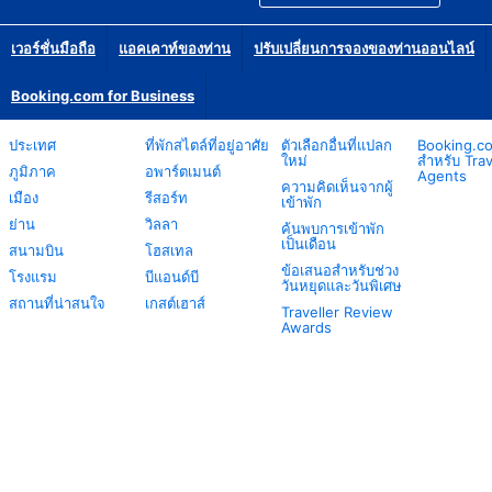
เวอร์ชั่นมือถือ
แอคเคาท์ของท่าน
ปรับเปลี่ยนการจองของท่านออนไลน์
Booking.com for Business
ประเทศ
ที่พักสไตล์ที่อยู่อาศัย
ตัวเลือกอื่นที่แปลก
Booking.c
ใหม่
สำหรับ Trav
ภูมิภาค
อพาร์ตเมนต์
Agents
ความคิดเห็นจากผู้
เมือง
รีสอร์ท
เข้าพัก
ย่าน
วิลลา
ค้นพบการเข้าพัก
เป็นเดือน
สนามบิน
โฮสเทล
ข้อเสนอสำหรับช่วง
โรงแรม
บีแอนด์บี
วันหยุดและวันพิเศษ
สถานที่น่าสนใจ
เกสต์เฮาส์
Traveller Review
Awards