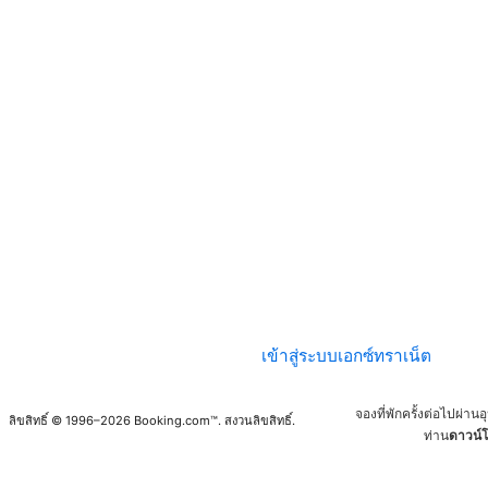
เข้าสู่ระบบเอกซ์ทราเน็ต
จองที่พักครั้งต่อไปผ่า
ลิขสิทธิ์ © 1996–2026 Booking.com™. สงวนลิขสิทธิ์.
ท่าน
ดาวน์