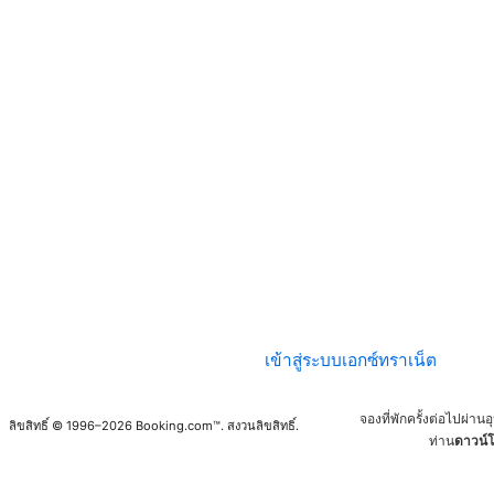
เข้าสู่ระบบเอกซ์ทราเน็ต
จองที่พักครั้งต่อไปผ่า
ลิขสิทธิ์ © 1996–2026 Booking.com™. สงวนลิขสิทธิ์.
ท่าน
ดาวน์