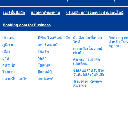
เวอร์ชั่นมือถือ
แอคเคาท์ของท่าน
ปรับเปลี่ยนการจองของท่านออนไลน์
Booking.com for Business
ประเทศ
ที่พักสไตล์ที่อยู่อาศัย
ตัวเลือกอื่นที่แปลก
Booking.c
ใหม่
สำหรับ Trav
ภูมิภาค
อพาร์ตเมนต์
Agents
ความคิดเห็นจากผู้
เมือง
รีสอร์ท
เข้าพัก
ย่าน
วิลลา
ค้นพบการเข้าพัก
เป็นเดือน
สนามบิน
โฮสเทล
ข้อเสนอสำหรับช่วง
โรงแรม
บีแอนด์บี
วันหยุดและวันพิเศษ
สถานที่น่าสนใจ
เกสต์เฮาส์
Traveller Review
Awards