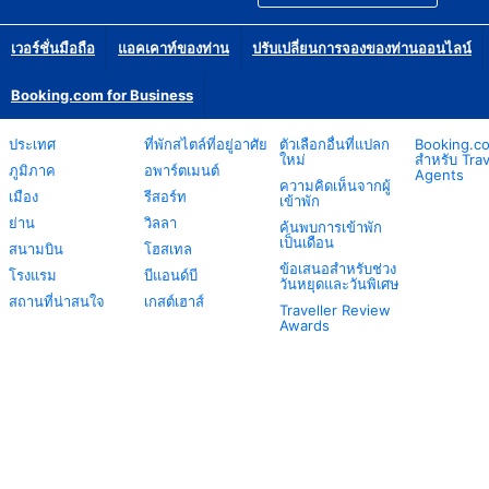
เวอร์ชั่นมือถือ
แอคเคาท์ของท่าน
ปรับเปลี่ยนการจองของท่านออนไลน์
Booking.com for Business
ประเทศ
ที่พักสไตล์ที่อยู่อาศัย
ตัวเลือกอื่นที่แปลก
Booking.c
ใหม่
สำหรับ Trav
ภูมิภาค
อพาร์ตเมนต์
Agents
ความคิดเห็นจากผู้
เมือง
รีสอร์ท
เข้าพัก
ย่าน
วิลลา
ค้นพบการเข้าพัก
เป็นเดือน
สนามบิน
โฮสเทล
ข้อเสนอสำหรับช่วง
โรงแรม
บีแอนด์บี
วันหยุดและวันพิเศษ
สถานที่น่าสนใจ
เกสต์เฮาส์
Traveller Review
Awards