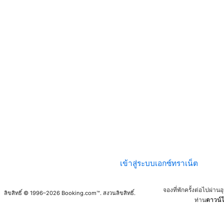
เข้าสู่ระบบเอกซ์ทราเน็ต
จองที่พักครั้งต่อไปผ่า
ลิขสิทธิ์ © 1996–2026 Booking.com™. สงวนลิขสิทธิ์.
ท่าน
ดาวน์