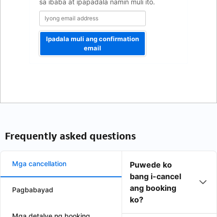
sa ibaba at ipapadala namin muli ito.
Ipadala muli ang confirmation
email
Frequently asked questions
Mga cancellation
Puwede ko
bang i-cancel
ang booking
Pagbabayad
ko?
Mga detalye ng booking