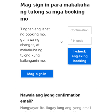
Mag-sign in para makakuha
ng tulong sa mga booking
mo
Confirmation
Confirmation
Tingnan ang lahat
number
number
ng booking mo,
gumawa ng
o
changes, at
makakuha ng
I-check
tulong kung
ang aking
kailanganin mo.
booking
Mag-sign in
Iyong
Nawala ang iyong confirmation
email
address
email?
Nangyayari ito. Ilagay lang ang iyong email