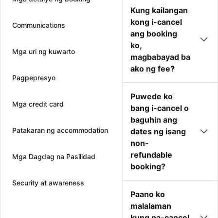
Kung kailangan
kong i-cancel
Communications
ang booking
ko,
Mga uri ng kuwarto
magbabayad ba
ako ng fee?
Pagpepresyo
Puwede ko
Mga credit card
bang i-cancel o
baguhin ang
Patakaran ng accommodation
dates ng isang
non-
refundable
Mga Dagdag na Pasilidad
booking?
Security at awareness
Paano ko
malalaman
kung na-cancel