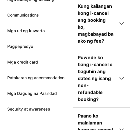
Kung kailangan
kong i-cancel
Communications
ang booking
ko,
Mga uri ng kuwarto
magbabayad ba
ako ng fee?
Pagpepresyo
Puwede ko
Mga credit card
bang i-cancel o
baguhin ang
Patakaran ng accommodation
dates ng isang
non-
refundable
Mga Dagdag na Pasilidad
booking?
Security at awareness
Paano ko
malalaman
kung na-cancel