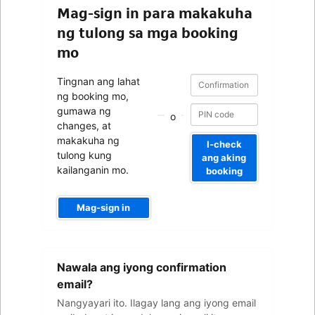
Mag-sign in para makakuha
ng tulong sa mga booking
mo
Confirmation
Confirmation
Tingnan ang lahat
number
number
ng booking mo,
gumawa ng
o
changes, at
makakuha ng
I-check
tulong kung
ang aking
kailanganin mo.
booking
Mag-sign in
Iyong
Nawala ang iyong confirmation
email
address
email?
Nangyayari ito. Ilagay lang ang iyong email