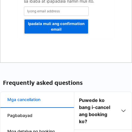
sa ibaba at ipapadala namin muli ito.
Ipadala muli ang confirmation
email
Frequently asked questions
Mga cancellation
Puwede ko
bang i-cancel
ang booking
Pagbabayad
ko?
Mga detalye ng booking