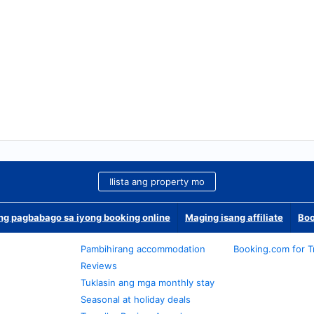
Ilista ang property mo
g pagbabago sa iyong booking online
Maging isang affiliate
Boo
Pambihirang accommodation
Booking.com for T
Reviews
Tuklasin ang mga monthly stay
Seasonal at holiday deals