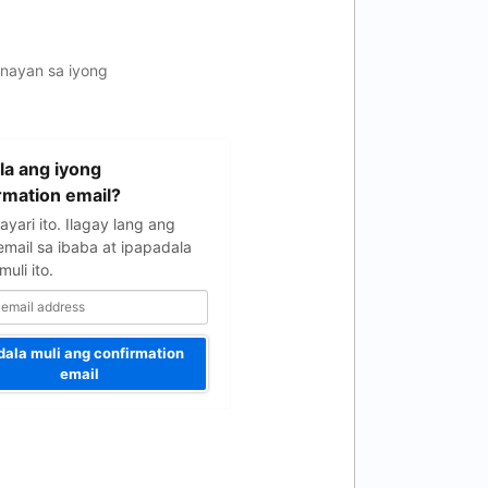
gnayan sa iyong
a ang iyong
rmation email?
yari ito. Ilagay lang ang
email sa ibaba at ipapadala
uli ito.
dala muli ang confirmation
email