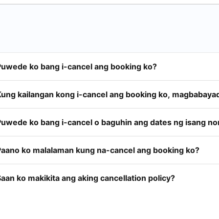
Puwede ko bang i-cancel ang booking ko?
Kung kailangan kong i-cancel ang booking ko, magbabayad
Puwede ko bang i-cancel o baguhin ang dates ng isang n
Paano ko malalaman kung na-cancel ang booking ko?
aan ko makikita ang aking cancellation policy?