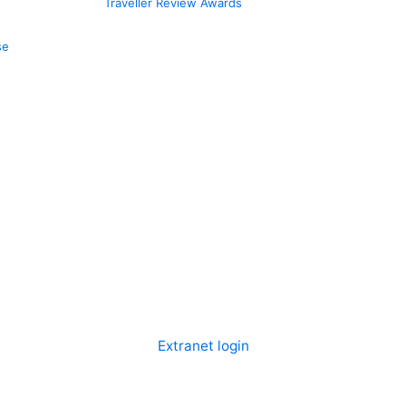
Traveller Review Awards
se
Extranet login