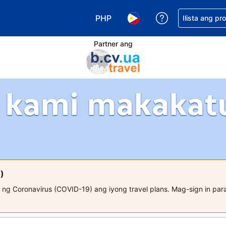
PHP
Makakuha ng t
Ilista ang pr
Pumili ng currency mo. PHP ang 
Pumili ng wika mo. Filip
Partner ang
 kami makakat
)
 ng Coronavirus (COVID-19) ang iyong travel plans. Mag-sign in p