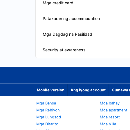
Mga credit card
Patakaran ng accommodation
Mga Dagdag na Pasilidad
Security at awareness
Mobile version
Ang iyong account
Gumawa n
Mga Bansa
Mga bahay
Mga Rehiyon
Mga apartment
Mga Lungsod
Mga resort
Mga Distrito
Mga Villa