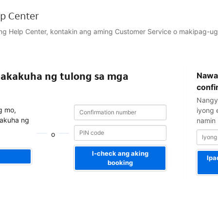
p Center
ng Help Center, kontakin ang aming Customer Service o makipag-u
Iyong
makakuha ng tulong sa mga
Nawal
email
address
confi
Nangya
Confirmation
Confirmation
g mo,
iyong 
number
number
akuha ng
namin m
o
I-check ang aking
Ipa
booking