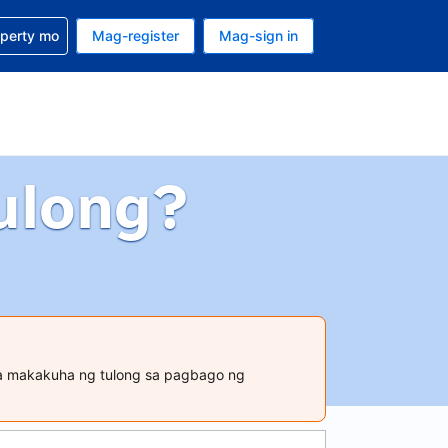
ulong sa reservation mo
operty mo
Mag-register
Mag-sign in
currency mo ngayon
ino ang wika mo ngayon
ulong?
ara makakuha ng tulong sa pagbago ng