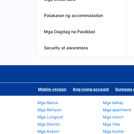
Patakaran ng accommodation
Mga Dagdag na Pasilidad
Security at awareness
Mobile version
Ang iyong account
Gumawa n
Mga Bansa
Mga bahay
Mga Rehiyon
Mga apartment
Mga Lungsod
Mga resort
Mga Distrito
Mga Villa
Mga Airport
Mga hostel