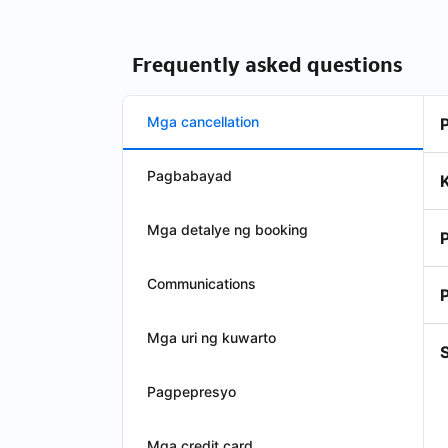
Frequently asked questions
Mga cancellation
Pagbabayad
Mga detalye ng booking
Communications
Mga uri ng kuwarto
S
Pagpepresyo
Mga credit card