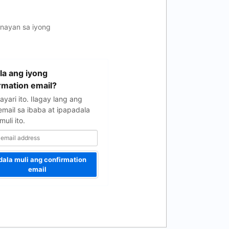
gnayan sa iyong
a ang iyong
rmation email?
yari ito. Ilagay lang ang
email sa ibaba at ipapadala
uli ito.
dala muli ang confirmation
email