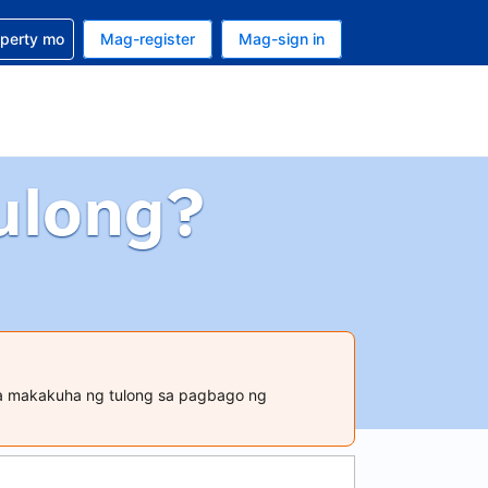
ulong sa reservation mo
operty mo
Mag-register
Mag-sign in
currency mo ngayon
ino ang wika mo ngayon
ulong?
ara makakuha ng tulong sa pagbago ng