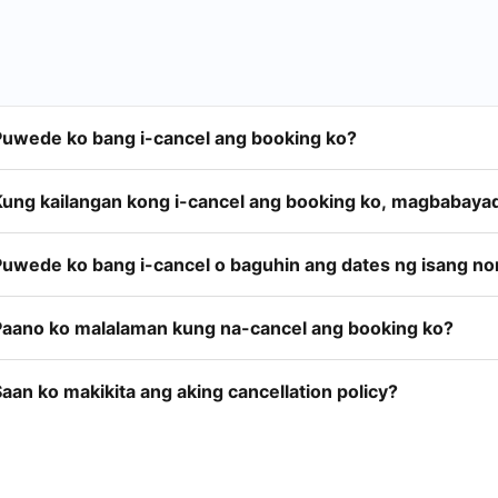
Puwede ko bang i-cancel ang booking ko?
Kung kailangan kong i-cancel ang booking ko, magbabayad
Puwede ko bang i-cancel o baguhin ang dates ng isang n
Paano ko malalaman kung na-cancel ang booking ko?
aan ko makikita ang aking cancellation policy?