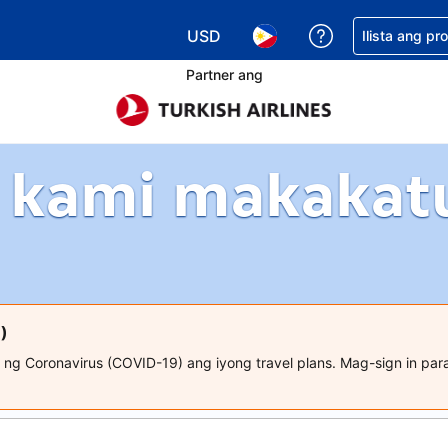
USD
Makakuha ng t
Ilista ang pr
Pumili ng currency mo. USD ang 
Pumili ng wika mo. Filip
Partner ang
 kami makakat
)
 ng Coronavirus (COVID-19) ang iyong travel plans. Mag-sign in p