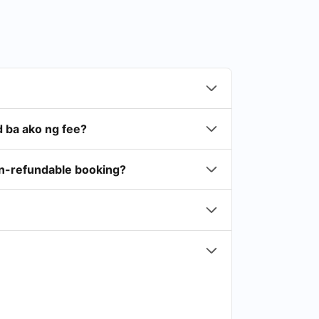
 ba ako ng fee?
on-refundable booking?