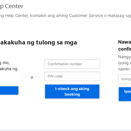
p Center
ng Help Center, kontakin ang aming Customer Service o makipag-u
Iyong
makakuha ng tulong sa mga
Nawal
email
address
confi
Nangya
Confirmation
Confirmation
g mo,
iyong 
number
number
akuha ng
namin m
o
I-check ang aking
Ipa
booking