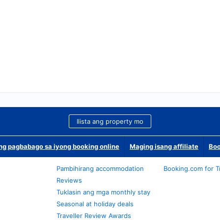
Ilista ang property mo
g pagbabago sa iyong booking online
Maging isang affiliate
Boo
Pambihirang accommodation
Booking.com for T
Reviews
Tuklasin ang mga monthly stay
Seasonal at holiday deals
Traveller Review Awards