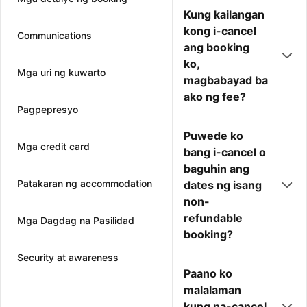
Kung kailangan
kong i-cancel
Communications
ang booking
ko,
Mga uri ng kuwarto
magbabayad ba
ako ng fee?
Pagpepresyo
Puwede ko
Mga credit card
bang i-cancel o
baguhin ang
Patakaran ng accommodation
dates ng isang
non-
refundable
Mga Dagdag na Pasilidad
booking?
Security at awareness
Paano ko
malalaman
kung na-cancel