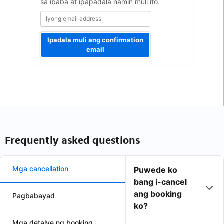
sa ibaba at ipapadala namin muli ito.
Ipadala muli ang confirmation
email
Frequently asked questions
Mga cancellation
Puwede ko
bang i-cancel
ang booking
Pagbabayad
ko?
Mga detalye ng booking