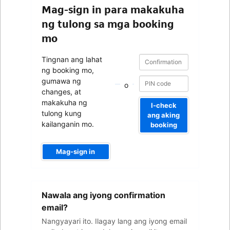
Mag-sign in para makakuha
ng tulong sa mga booking
mo
Confirmation
Confirmation
Tingnan ang lahat
number
number
ng booking mo,
gumawa ng
o
changes, at
makakuha ng
I-check
tulong kung
ang aking
kailanganin mo.
booking
Mag-sign in
Iyong
Nawala ang iyong confirmation
email
address
email?
Nangyayari ito. Ilagay lang ang iyong email