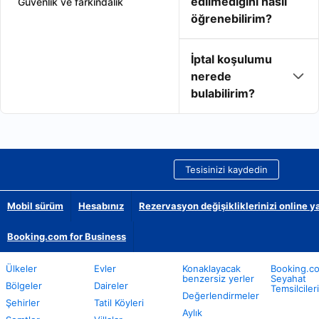
edilmediğini nasıl
Güvenlik ve farkındalık
öğrenebilirim?
İptal koşulumu
nerede
bulabilirim?
Tesisinizi kaydedin
Mobil sürüm
Hesabınız
Rezervasyon değişikliklerinizi online y
Booking.com for Business
Ülkeler
Evler
Konaklayacak
Booking.c
benzersiz yerler
Seyahat
Bölgeler
Daireler
Temsilcileri
Değerlendirmeler
Şehirler
Tatil Köyleri
Aylık