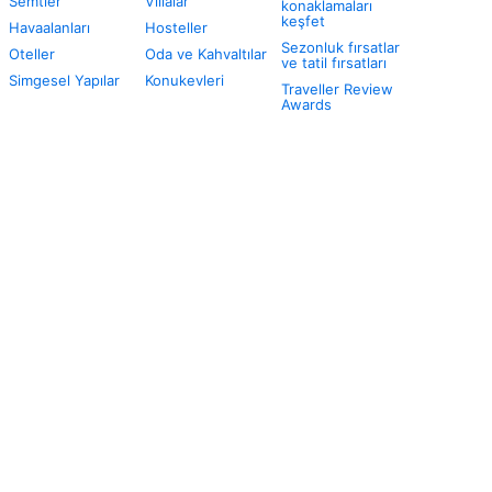
Semtler
Villalar
konaklamaları
keşfet
Havaalanları
Hosteller
Sezonluk fırsatlar
Oteller
Oda ve Kahvaltılar
ve tatil fırsatları
Simgesel Yapılar
Konukevleri
Traveller Review
Awards