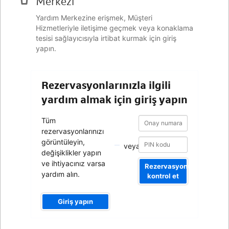
Merkezi
Yardım Merkezine erişmek, Müşteri
Hizmetleriyle iletişime geçmek veya konaklama
tesisi sağlayıcısıyla irtibat kurmak için giriş
yapın.
Rezervasyonlarınızla ilgili
yardım almak için giriş yapın
Onay
Onay
Tüm
numarası
numarası
rezervasyonlarınızı
görüntüleyin,
veya
değişiklikler yapın
ve ihtiyacınız varsa
Rezervasyonumu
yardım alın.
kontrol et
Giriş yapın