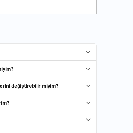
miyim?
rini değiştirebilir miyim?
irim?