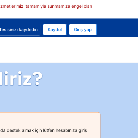
e hizmetlerimizi tamamıyla sunmamıza engel olan
rvasyonunuzla ilgili yardım alın
Tesisinizi kaydedin
Kaydol
Giriş yap
 Mevcut para biriminiz ABD doları
 Mevcut diliniz Türkçe
iriz?
a destek almak için lütfen hesabınıza giriş