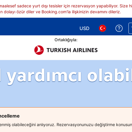
 maalesef sadece yurt dışı tesisler için rezervasyon yapabiliyor. Siz
 dolayı özür diler ve Booking.com'la ilişkinizin devamını dileriz.
USD
Reze
Para birimi seçimi yap.
Dil seçimi yap.
Ortaklığıyla:
l yardımcı olabil
üncelleme
ilenmiş olabileceğini anlıyoruz. Rezervasyonunuzu değiştirme konusund