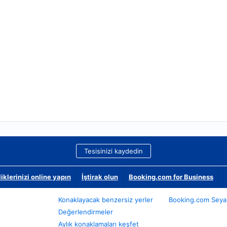
Tesisinizi kaydedin
klerinizi online yapın
İştirak olun
Booking.com for Business
Konaklayacak benzersiz yerler
Booking.com Seyah
Değerlendirmeler
Aylık konaklamaları keşfet