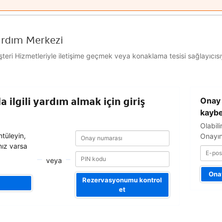
ardım Merkezi
ri Hizmetleriyle iletişime geçmek veya konaklama tesisi sağlayıcısıyl
E-
 ilgili yardım almak için giriş
Onay 
posta
adresiniz
kaybe
Olabili
Onay
Onay
tüleyin,
Onayın
numarası
numarası
nız varsa
veya
Onay
Rezervasyonumu kontrol
et