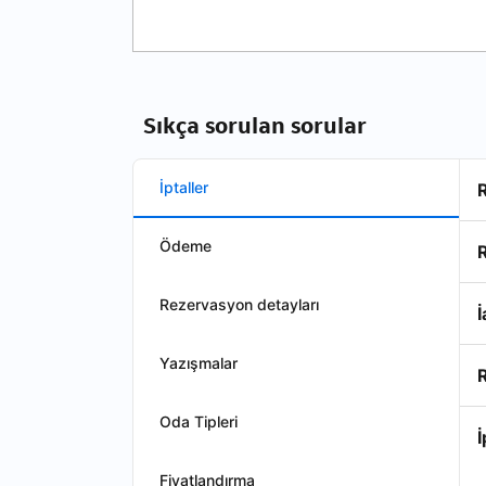
Sıkça sorulan sorular
İptaller
Ödeme
Rezervasyon detayları
İ
Yazışmalar
R
Oda Tipleri
İ
Fiyatlandırma