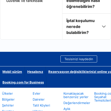
edilmediğini nasıl
Güvenlik ve farkındalık
öğrenebilirim?
İptal koşulumu
nerede
bulabilirim?
Tesisinizi kaydedin
Mobil sürüm
Hesabınız
Rezervasyon değişikliklerinizi online y
Booking.com for Business
Ülkeler
Evler
Konaklayacak
Booking.c
benzersiz yerler
Seyahat
Bölgeler
Daireler
Temsilcileri
Değerlendirmeler
Şehirler
Tatil Köyleri
Aylık