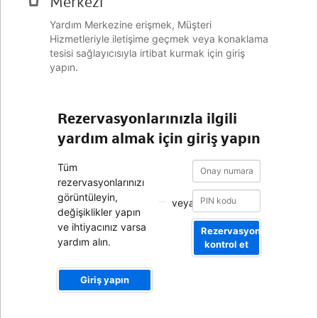
Merkezi
Yardım Merkezine erişmek, Müşteri
Hizmetleriyle iletişime geçmek veya konaklama
tesisi sağlayıcısıyla irtibat kurmak için giriş
yapın.
Rezervasyonlarınızla ilgili
yardım almak için giriş yapın
Onay
Onay
Tüm
numarası
numarası
rezervasyonlarınızı
görüntüleyin,
veya
değişiklikler yapın
ve ihtiyacınız varsa
Rezervasyonumu
yardım alın.
kontrol et
Giriş yapın