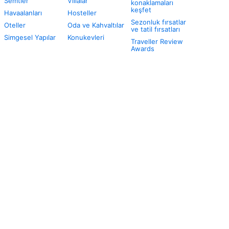
Semtler
Villalar
konaklamaları
keşfet
Havaalanları
Hosteller
Sezonluk fırsatlar
Oteller
Oda ve Kahvaltılar
ve tatil fırsatları
Simgesel Yapılar
Konukevleri
Traveller Review
Awards