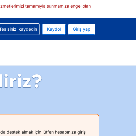
e hizmetlerimizi tamamıyla sunmamıza engel olan
rvasyonunuzla ilgili yardım alın
Tesisinizi kaydedin
Kaydol
Giriş yap
 Mevcut para biriminiz Türk lirası
 Mevcut diliniz Türkçe
iriz?
a destek almak için lütfen hesabınıza giriş