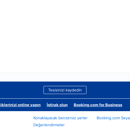
Tesisinizi kaydedin
klerinizi online yapın
İştirak olun
Booking.com for Business
Konaklayacak benzersiz yerler
Booking.com Seyah
Değerlendirmeler