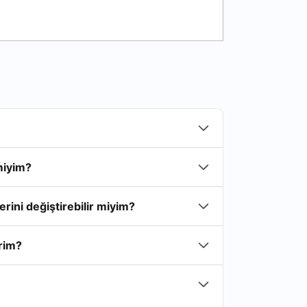
miyim?
rini değiştirebilir miyim?
irim?