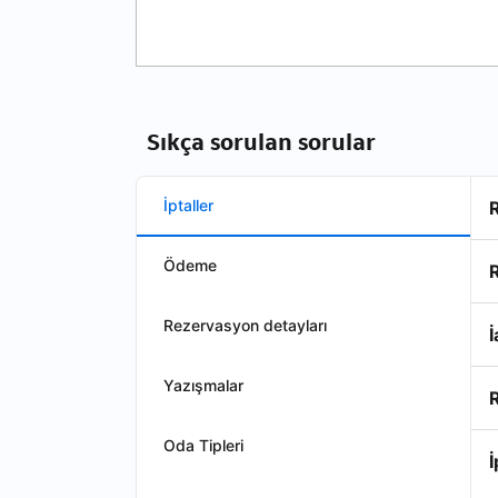
Sıkça sorulan sorular
İptaller
Ödeme
Rezervasyon detayları
İ
Yazışmalar
R
Oda Tipleri
İ