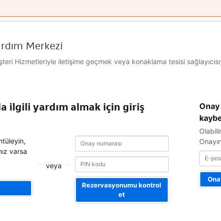
ardım Merkezi
ri Hizmetleriyle iletişime geçmek veya konaklama tesisi sağlayıcısıyl
E-
 ilgili yardım almak için giriş
Onay 
posta
adresiniz
kaybe
Olabili
Onay
Onay
tüleyin,
Onayın
numarası
numarası
nız varsa
veya
Onay
Rezervasyonumu kontrol
et