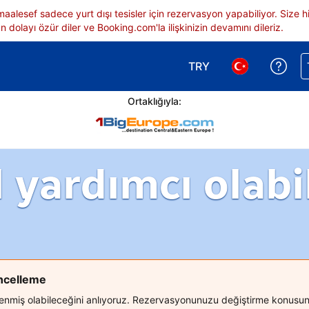
 maalesef sadece yurt dışı tesisler için rezervasyon yapabiliyor. Siz
 dolayı özür diler ve Booking.com'la ilişkinizin devamını dileriz.
TRY
Reze
Para birimi seçimi yap.
Dil seçimi yap.
Ortaklığıyla:
l yardımcı olabil
üncelleme
ilenmiş olabileceğini anlıyoruz. Rezervasyonunuzu değiştirme konusund