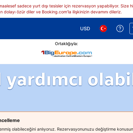
 maalesef sadece yurt dışı tesisler için rezervasyon yapabiliyor. Siz
 dolayı özür diler ve Booking.com'la ilişkinizin devamını dileriz.
USD
Reze
Para birimi seçimi yap.
Dil seçimi yap.
Ortaklığıyla:
l yardımcı olabil
üncelleme
ilenmiş olabileceğini anlıyoruz. Rezervasyonunuzu değiştirme konusund