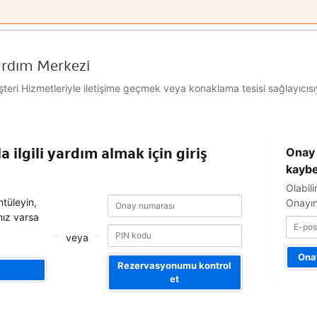
ardım Merkezi
ri Hizmetleriyle iletişime geçmek veya konaklama tesisi sağlayıcısıyl
E-
 ilgili yardım almak için giriş
Onay 
posta
adresiniz
kaybe
Olabili
Onay
Onay
tüleyin,
Onayın
numarası
numarası
nız varsa
veya
Onay
Rezervasyonumu kontrol
et