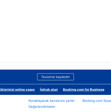
Tesisinizi kaydedin
klerinizi online yapın
İştirak olun
Booking.com for Business
Konaklayacak benzersiz yerler
Booking.com Seyah
Değerlendirmeler