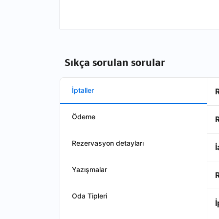
Sıkça sorulan sorular
İptaller
Ödeme
Rezervasyon detayları
İ
Yazışmalar
R
Oda Tipleri
İ