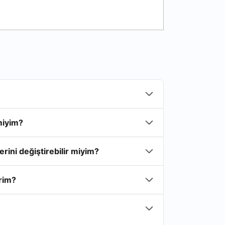
miyim?
rini değiştirebilir miyim?
irim?