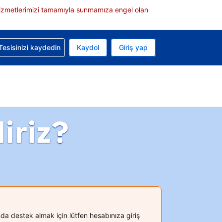
e hizmetlerimizi tamamıyla sunmamıza engel olan
rvasyonunuzla ilgili yardım alın
Tesisinizi kaydedin
Kaydol
Giriş yap
 Mevcut para biriminiz ABD doları
 Mevcut diliniz Türkçe
iriz?
a destek almak için lütfen hesabınıza giriş