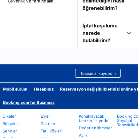
edilmediğini nasıl
Güvenlik ve farkındalık
öğrenebilirim?
İptal koşulumu
nerede
bulabilirim?
Tesisinizi kaydedin
Mobil sürüm
Hesabınız
Rezervasyon değişikliklerinizi online y
Booking.com for Business
Ülkeler
Evler
Konaklayacak
Booking.c
benzersiz yerler
Seyahat
Bölgeler
Daireler
Temsilcileri
Değerlendirmeler
Şehirler
Tatil Köyleri
Aylık