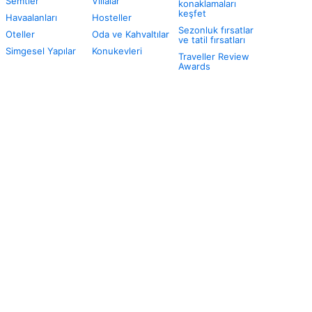
Semtler
Villalar
konaklamaları
keşfet
Havaalanları
Hosteller
Sezonluk fırsatlar
Oteller
Oda ve Kahvaltılar
ve tatil fırsatları
Simgesel Yapılar
Konukevleri
Traveller Review
Awards