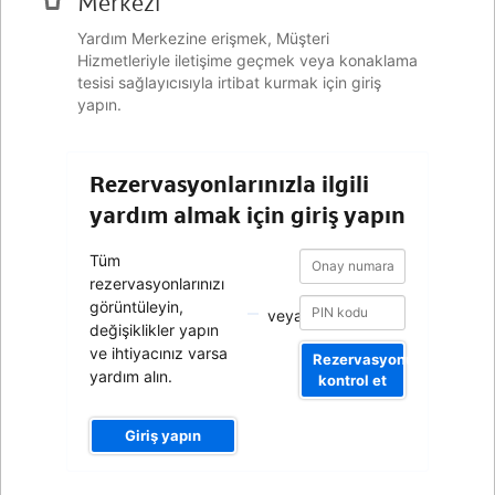
Merkezi
Yardım Merkezine erişmek, Müşteri
Hizmetleriyle iletişime geçmek veya konaklama
tesisi sağlayıcısıyla irtibat kurmak için giriş
yapın.
Rezervasyonlarınızla ilgili
yardım almak için giriş yapın
Onay
Onay
Tüm
numarası
numarası
rezervasyonlarınızı
görüntüleyin,
veya
değişiklikler yapın
ve ihtiyacınız varsa
Rezervasyonumu
yardım alın.
kontrol et
Giriş yapın