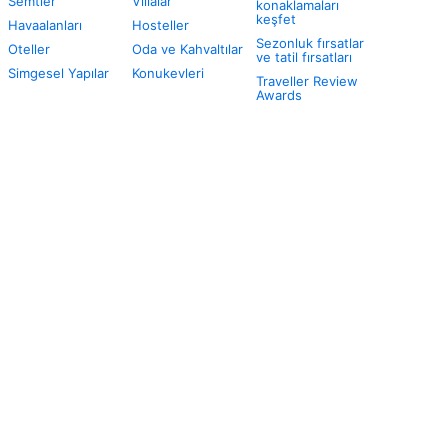
Semtler
Villalar
konaklamaları
keşfet
Havaalanları
Hosteller
Sezonluk fırsatlar
Oteller
Oda ve Kahvaltılar
ve tatil fırsatları
Simgesel Yapılar
Konukevleri
Traveller Review
Awards