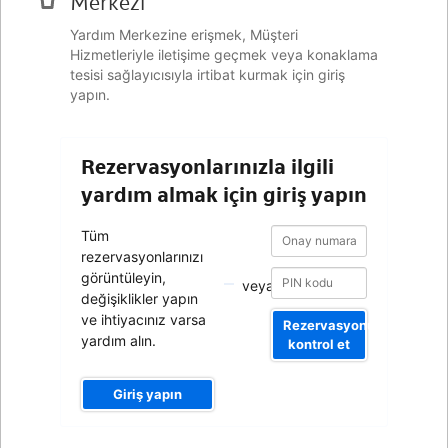
Merkezi
Yardım Merkezine erişmek, Müşteri
Hizmetleriyle iletişime geçmek veya konaklama
tesisi sağlayıcısıyla irtibat kurmak için giriş
yapın.
Rezervasyonlarınızla ilgili
yardım almak için giriş yapın
Onay
Onay
Tüm
numarası
numarası
rezervasyonlarınızı
görüntüleyin,
veya
değişiklikler yapın
ve ihtiyacınız varsa
Rezervasyonumu
yardım alın.
kontrol et
Giriş yapın