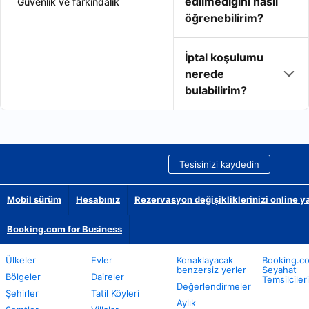
edilmediğini nasıl
Güvenlik ve farkındalık
öğrenebilirim?
İptal koşulumu
nerede
bulabilirim?
Tesisinizi kaydedin
Mobil sürüm
Hesabınız
Rezervasyon değişikliklerinizi online y
Booking.com for Business
Ülkeler
Evler
Konaklayacak
Booking.c
benzersiz yerler
Seyahat
Bölgeler
Daireler
Temsilcileri
Değerlendirmeler
Şehirler
Tatil Köyleri
Aylık