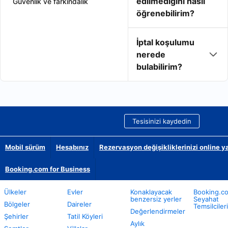
edilmediğini nasıl
Güvenlik ve farkındalık
öğrenebilirim?
İptal koşulumu
nerede
bulabilirim?
Tesisinizi kaydedin
Mobil sürüm
Hesabınız
Rezervasyon değişikliklerinizi online y
Booking.com for Business
Ülkeler
Evler
Konaklayacak
Booking.c
benzersiz yerler
Seyahat
Bölgeler
Daireler
Temsilcileri
Değerlendirmeler
Şehirler
Tatil Köyleri
Aylık