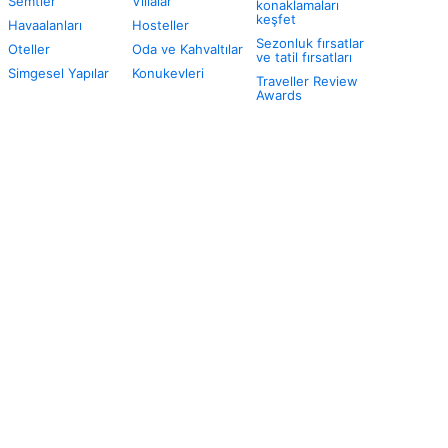
Semtler
Villalar
konaklamaları
keşfet
Havaalanları
Hosteller
Sezonluk fırsatlar
Oteller
Oda ve Kahvaltılar
ve tatil fırsatları
Simgesel Yapılar
Konukevleri
Traveller Review
Awards