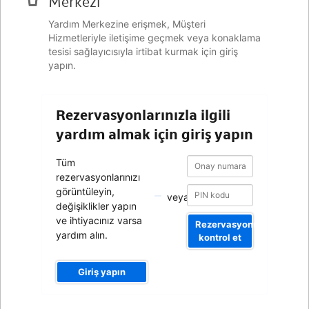
Merkezi
Yardım Merkezine erişmek, Müşteri
Hizmetleriyle iletişime geçmek veya konaklama
tesisi sağlayıcısıyla irtibat kurmak için giriş
yapın.
Rezervasyonlarınızla ilgili
yardım almak için giriş yapın
Onay
Onay
Tüm
numarası
numarası
rezervasyonlarınızı
görüntüleyin,
veya
değişiklikler yapın
ve ihtiyacınız varsa
Rezervasyonumu
yardım alın.
kontrol et
Giriş yapın