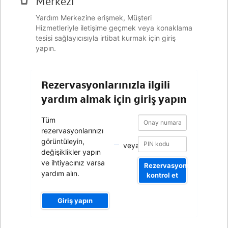
Merkezi
Yardım Merkezine erişmek, Müşteri
Hizmetleriyle iletişime geçmek veya konaklama
tesisi sağlayıcısıyla irtibat kurmak için giriş
yapın.
Rezervasyonlarınızla ilgili
yardım almak için giriş yapın
Onay
Onay
Tüm
numarası
numarası
rezervasyonlarınızı
görüntüleyin,
veya
değişiklikler yapın
ve ihtiyacınız varsa
Rezervasyonumu
yardım alın.
kontrol et
Giriş yapın