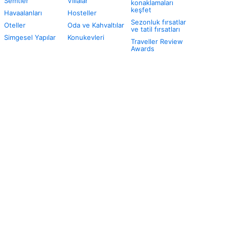
Semtler
Villalar
konaklamaları
keşfet
Havaalanları
Hosteller
Sezonluk fırsatlar
Oteller
Oda ve Kahvaltılar
ve tatil fırsatları
Simgesel Yapılar
Konukevleri
Traveller Review
Awards