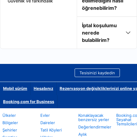
edilmediğini nasıl
Güvenlik ve farkındalık
öğrenebilirim?
İptal koşulumu
nerede
bulabilirim?
Tesisinizi kaydedin
Mobil sürüm
Hesabınız
Rezervasyon değişikliklerinizi online y
Booking.com for Business
Ülkeler
Evler
Konaklayacak
Booking.c
benzersiz yerler
Seyahat
Bölgeler
Daireler
Temsilcileri
Değerlendirmeler
Şehirler
Tatil Köyleri
Aylık