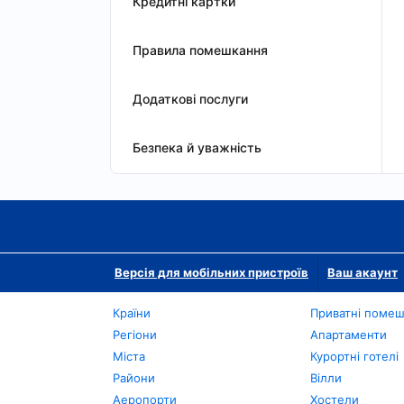
Кредитні картки
Правила помешкання
Додаткові послуги
Безпека й уважність
Версія для мобільних пристроїв
Ваш акаунт
Країни
Приватні поме
Регіони
Апартаменти
Міста
Курортні готелі
Райони
Вілли
Аеропорти
Хостели