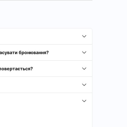
касувати бронювання?
 повертається?