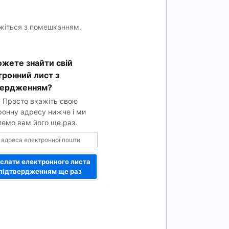
яжіться з помешканням.
жете знайти свій
ої
тронний лист з
вердженням?
. Просто вкажіть свою
ронну адресу нижче і ми
лемо вам його ще раз.
слати електронного листа
 підтвердженням ще раз