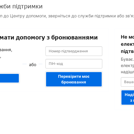
жби підтримки
уп до Центру допомоги, зверніться до служби підтримки або зв'
Ваша
римати допомогу з бронюваннями
Не мо
адреса
електронн
елек
Номер
Номер
пошти
вання,
підт
підтвердження
підтвердження
,
Буває
або
елект
надіш
Перевірити моє
бронювання
Наді
з