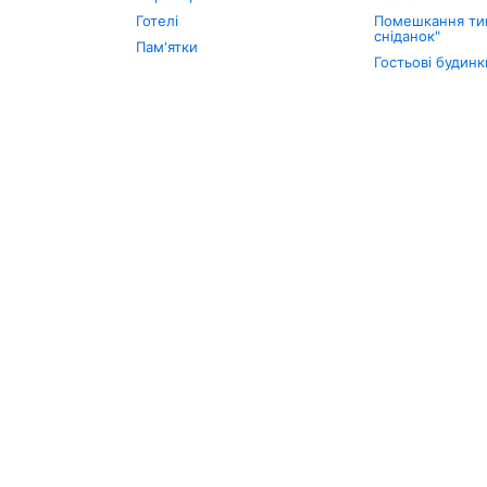
Готелі
Помешкання тип
сніданок"
Пам'ятки
Гостьові будинк