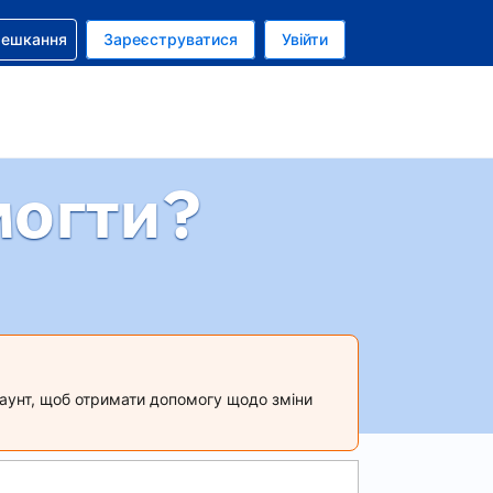
бронюванням
мешкання
Зареєструватися
Увійти
олар США
: Українською
могти?
акаунт, щоб отримати допомогу щодо зміни