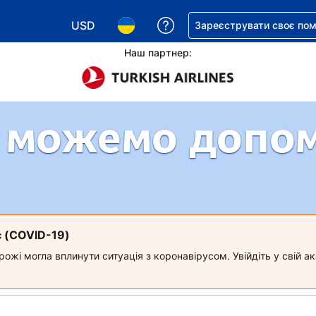
USD
Отримайте допомогу з 
Зареєструвати своє по
Виберіть валюту. Ваша поточна валюта: Д
Виберіть мову. Ваша поточна мова
Наш партнер:
 можемо допо
с (COVID-19)
ожі могла вплинути ситуація з коронавірусом. Увійдіть у свій 