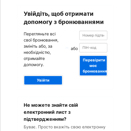
Увійдіть, щоб отримати
допомогу з бронюваннями
Номер
Номер
Перегляньте всі
підтвердження
підтвердження
свої бронювання,
змініть або, за
або
необхідністю,
отримайте
Перевірити
допомогу.
моє
бронювання
Увійти
Ваша
Не можете знайти свій
адреса
електронної
електронний лист з
пошти
підтвердженням?
Буває. Просто вкажіть свою електронну