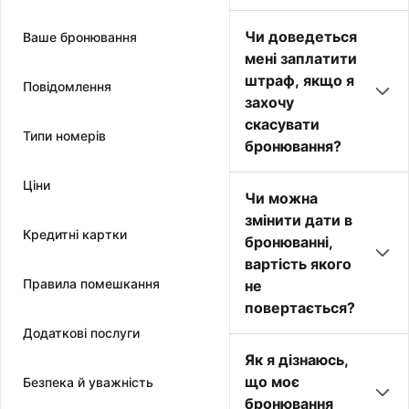
Чи доведеться
Ваше бронювання
мені заплатити
штраф, якщо я
Повідомлення
захочу
скасувати
Типи номерів
бронювання?
Ціни
Чи можна
змінити дати в
Кредитні картки
бронюванні,
вартість якого
Правила помешкання
не
повертається?
Додаткові послуги
Як я дізнаюсь,
що моє
Безпека й уважність
бронювання