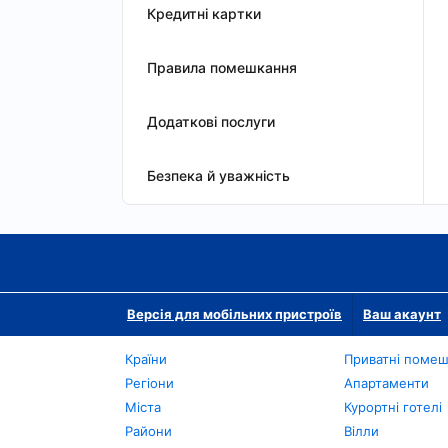
Кредитні картки
Правила помешкання
Додаткові послуги
Безпека й уважність
Версія для мобільних пристроїв
Ваш акаунт
Країни
Приватні поме
Регіони
Апартаменти
Міста
Курортні готелі
Райони
Вілли