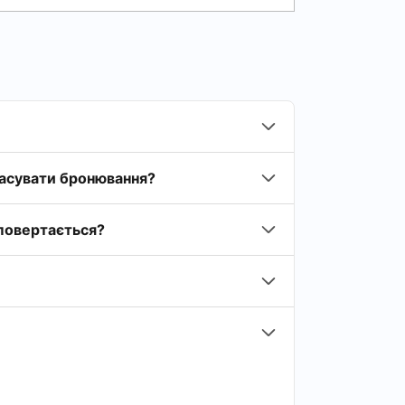
касувати бронювання?
 повертається?