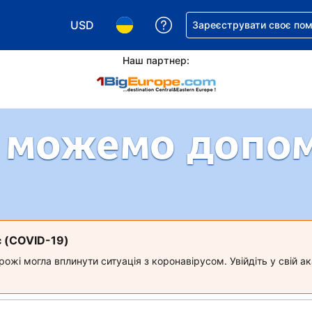
USD
Отримайте допомогу з 
Зареєструвати своє по
Виберіть валюту. Ваша поточна валюта: Д
Виберіть мову. Ваша поточна мова
Наш партнер:
 можемо допо
с (COVID-19)
ожі могла вплинути ситуація з коронавірусом. Увійдіть у свій 