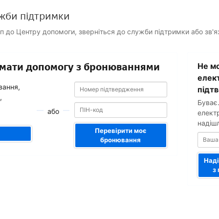
жби підтримки
уп до Центру допомоги, зверніться до служби підтримки або зв'
Ваша
римати допомогу з бронюваннями
Не мо
адреса
електронн
елек
Номер
Номер
пошти
вання,
підт
підтвердження
підтвердження
,
Буває
або
елект
надіш
Перевірити моє
бронювання
Наді
з