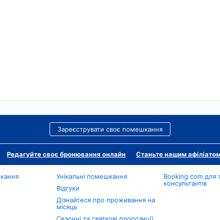
Зареєструвати своє помешкання
Редагуйте своє бронювання онлайн
Станьте нашим афіліато
шкання
Унікальні помешкання
Booking.com для 
консультантів
Відгуки
Дізнайтеся про проживання на
місяць
Сезонні та святкові пропозиції