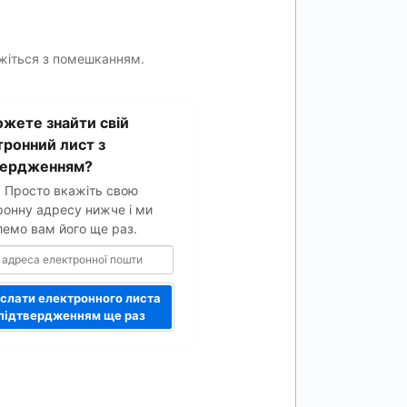
яжіться з помешканням.
жете знайти свій
ої
тронний лист з
вердженням?
. Просто вкажіть свою
ронну адресу нижче і ми
лемо вам його ще раз.
слати електронного листа
 підтвердженням ще раз