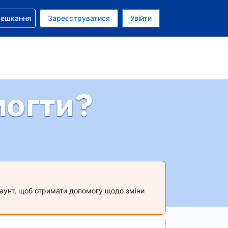
бронюванням
мешкання
Зареєструватися
Увійти
олар США
: Українською
могти?
акаунт, щоб отримати допомогу щодо зміни