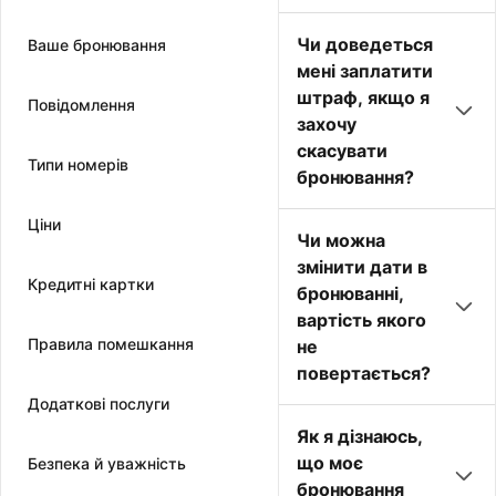
Чи доведеться
Ваше бронювання
мені заплатити
штраф, якщо я
Повідомлення
захочу
скасувати
Типи номерів
бронювання?
Ціни
Чи можна
змінити дати в
Кредитні картки
бронюванні,
вартість якого
Правила помешкання
не
повертається?
Додаткові послуги
Як я дізнаюсь,
що моє
Безпека й уважність
бронювання