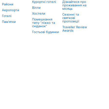
Курортні готелі
Дізнайтеся про
Райони
проживання на
Вілли
місяць
Аеропорти
Хостели
Сезонні та
Готелі
святкові
Помешкання
пропозиції
Пам'ятки
типу "ліжко та
сніданок"
Traveller Review
Awards
Гостьові будинки