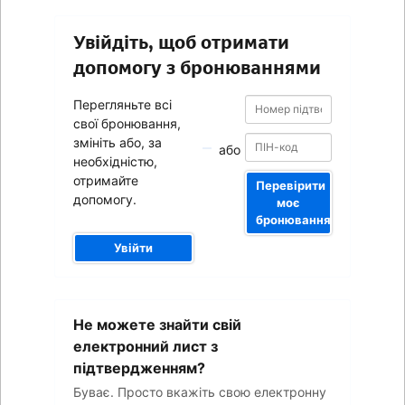
Увійдіть, щоб отримати
допомогу з бронюваннями
Номер
Номер
Перегляньте всі
підтвердження
підтвердження
свої бронювання,
змініть або, за
або
необхідністю,
отримайте
Перевірити
допомогу.
моє
бронювання
Увійти
Ваша
Не можете знайти свій
адреса
електронної
електронний лист з
пошти
підтвердженням?
Буває. Просто вкажіть свою електронну