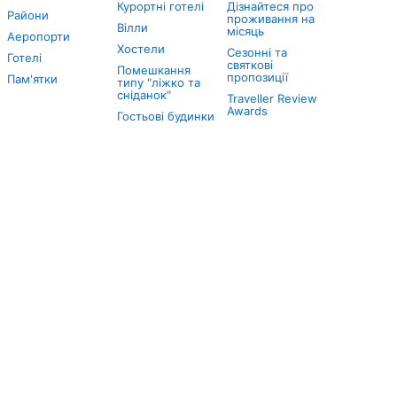
Курортні готелі
Дізнайтеся про
Райони
проживання на
Вілли
місяць
Аеропорти
Хостели
Сезонні та
Готелі
святкові
Помешкання
пропозиції
Пам'ятки
типу "ліжко та
сніданок"
Traveller Review
Awards
Гостьові будинки