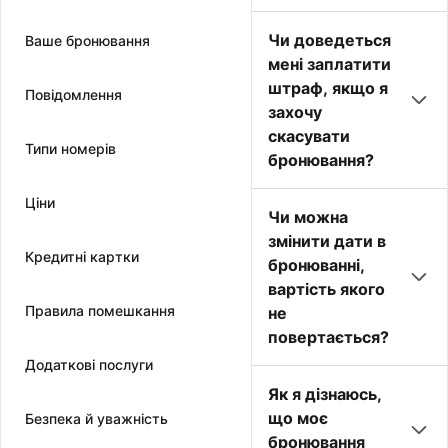
Чи доведеться
Ваше бронювання
мені заплатити
штраф, якщо я
Повідомлення
захочу
скасувати
Типи номерів
бронювання?
Ціни
Чи можна
змінити дати в
Кредитні картки
бронюванні,
вартість якого
Правила помешкання
не
повертається?
Додаткові послуги
Як я дізнаюсь,
що моє
Безпека й уважність
бронювання