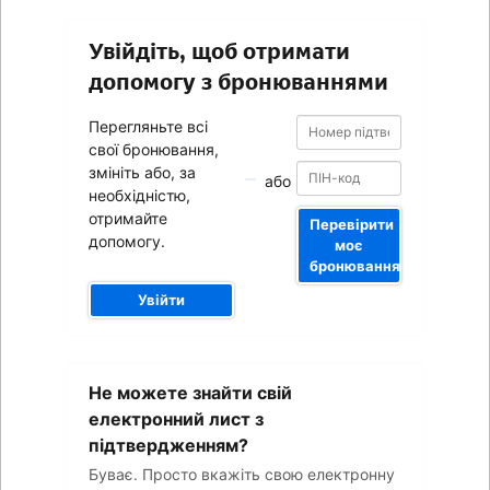
Увійдіть, щоб отримати
допомогу з бронюваннями
Номер
Номер
Перегляньте всі
підтвердження
підтвердження
свої бронювання,
змініть або, за
або
необхідністю,
отримайте
Перевірити
допомогу.
моє
бронювання
Увійти
Ваша
Не можете знайти свій
адреса
електронної
електронний лист з
пошти
підтвердженням?
Буває. Просто вкажіть свою електронну