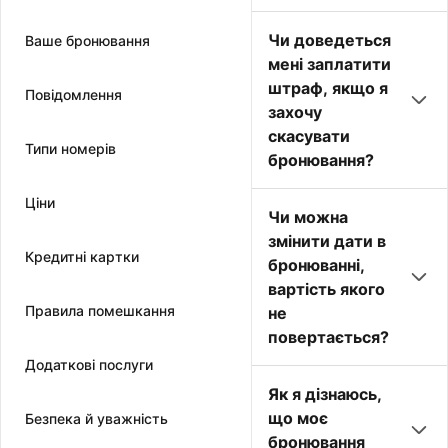
Чи доведеться
Ваше бронювання
мені заплатити
штраф, якщо я
Повідомлення
захочу
скасувати
Типи номерів
бронювання?
Ціни
Чи можна
змінити дати в
Кредитні картки
бронюванні,
вартість якого
Правила помешкання
не
повертається?
Додаткові послуги
Як я дізнаюсь,
що моє
Безпека й уважність
бронювання