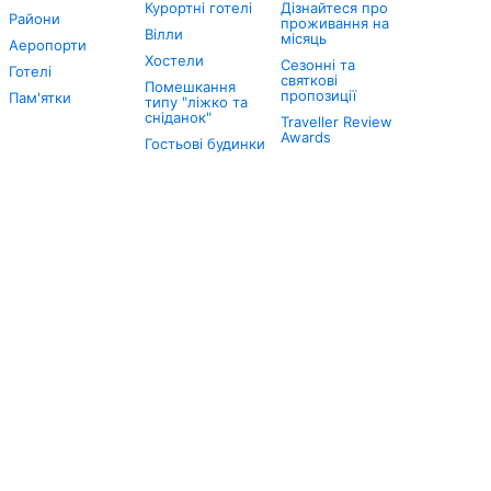
Курортні готелі
Дізнайтеся про
Райони
проживання на
Вілли
місяць
Аеропорти
Хостели
Сезонні та
Готелі
святкові
Помешкання
пропозиції
Пам'ятки
типу "ліжко та
сніданок"
Traveller Review
Awards
Гостьові будинки