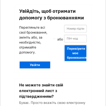
Увійдіть, щоб отримати
допомогу з бронюваннями
Номер
Номер
Перегляньте всі
підтвердження
підтвердження
свої бронювання,
змініть або, за
або
необхідністю,
отримайте
Перевірити
допомогу.
моє
бронювання
Увійти
Ваша
Не можете знайти свій
адреса
електронної
електронний лист з
пошти
підтвердженням?
Буває. Просто вкажіть свою електронну