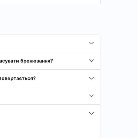
касувати бронювання?
 повертається?