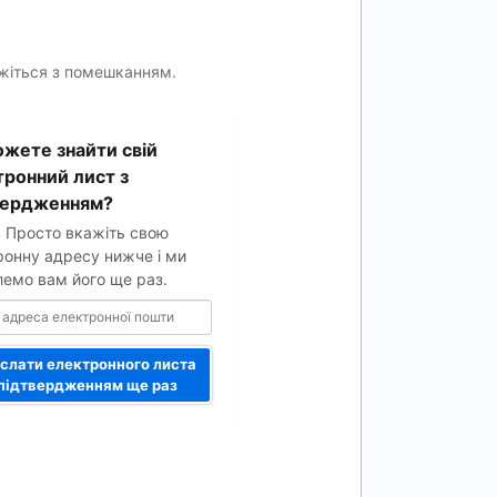
яжіться з помешканням.
жете знайти свій
ої
тронний лист з
вердженням?
. Просто вкажіть свою
ронну адресу нижче і ми
лемо вам його ще раз.
слати електронного листа
 підтвердженням ще раз