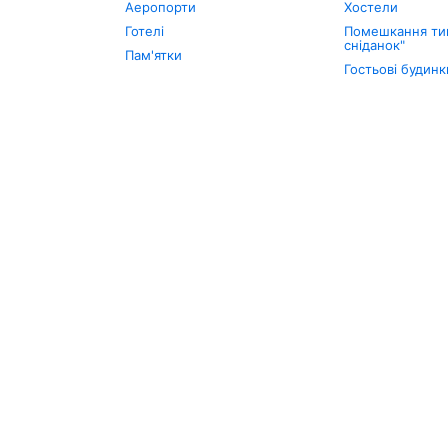
Аеропорти
Хостели
Готелі
Помешкання тип
сніданок"
Пам'ятки
Гостьові будинк