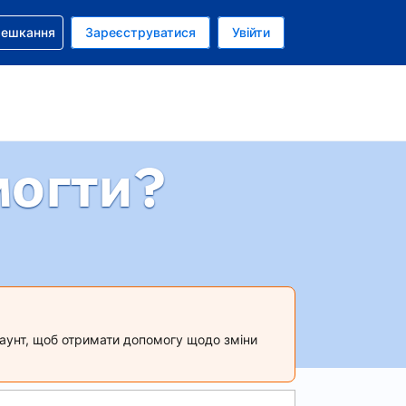
бронюванням
мешкання
Зареєструватися
Увійти
аїнська гривня
: Українською
могти?
акаунт, щоб отримати допомогу щодо зміни