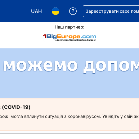
UAH
Отримайте допомогу з 
Зареєструвати своє по
Виберіть валюту. Ваша поточна валюта: Укр
Виберіть мову. Ваша поточна мова
Наш партнер:
 можемо допо
с (COVID-19)
ожі могла вплинути ситуація з коронавірусом. Увійдіть у свій 