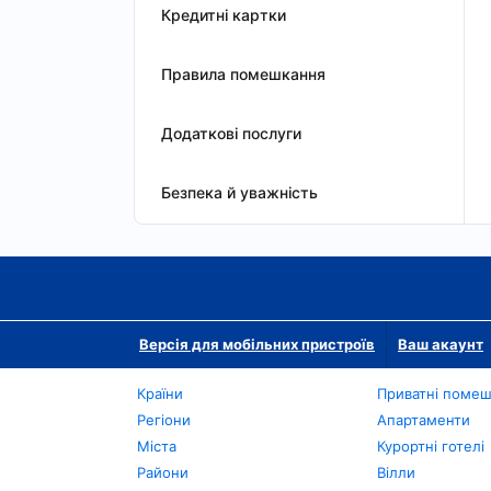
Кредитні картки
Правила помешкання
Додаткові послуги
Безпека й уважність
Версія для мобільних пристроїв
Ваш акаунт
Країни
Приватні поме
Регіони
Апартаменти
Міста
Курортні готелі
Райони
Вілли