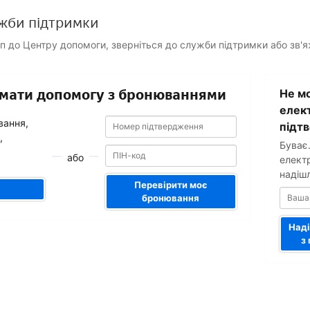
жби підтримки
уп до Центру допомоги, зверніться до служби підтримки або зв'
Ваша
римати допомогу з бронюваннями
Не мо
адреса
електронн
елек
Номер
Номер
пошти
вання,
підт
підтвердження
підтвердження
,
Буває
або
елект
надіш
Перевірити моє
бронювання
Наді
з