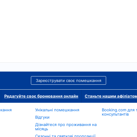
Зареєструвати своє помешкання
Редагуйте своє бронювання онлайн
Станьте нашим афіліато
шкання
Унікальні помешкання
Booking.com для 
консультантів
Відгуки
Дізнайтеся про проживання на
місяць
Сезонні та святкові пропозиції