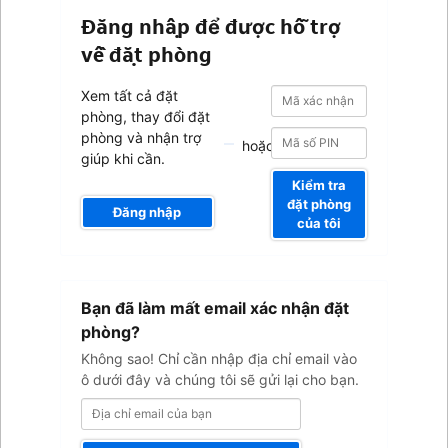
Đăng nhập để được hỗ trợ
về đặt phòng
Mã
Mã
Xem tất cả đặt
xác
xác
phòng, thay đổi đặt
nhận
nhận
phòng và nhận trợ
hoặc
giúp khi cần.
Kiểm tra
đặt phòng
Đăng nhập
của tôi
Địa
Bạn đã làm mất email xác nhận đặt
chỉ
email
phòng?
của
Không sao! Chỉ cần nhập địa chỉ email vào
bạn
ô dưới đây và chúng tôi sẽ gửi lại cho bạn.