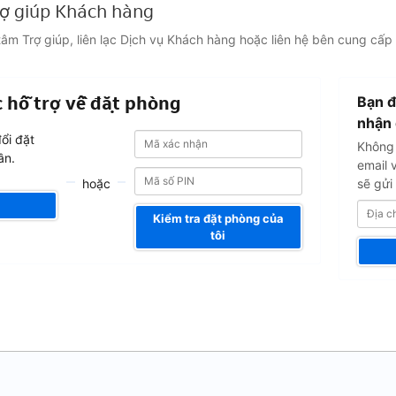
rợ giúp Khách hàng
âm Trợ giúp, liên lạc Dịch vụ Khách hàng hoặc liên hệ bên cung cấp
Địa
 hỗ trợ về đặt phòng
Bạn đ
chỉ
email
nhận 
Mã
Mã
của
ổi đặt
Không 
xác
xác
bạn
ần.
nhận
email 
nhận
hoặc
sẽ gửi 
Kiểm tra đặt phòng của
tôi