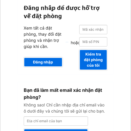
Đăng nhập để được hỗ trợ
về đặt phòng
Mã
Mã
Xem tất cả đặt
xác
xác
phòng, thay đổi đặt
nhận
nhận
phòng và nhận trợ
hoặc
giúp khi cần.
Kiểm tra
đặt phòng
Đăng nhập
của tôi
Địa
Bạn đã làm mất email xác nhận đặt
chỉ
email
phòng?
của
Không sao! Chỉ cần nhập địa chỉ email vào
bạn
ô dưới đây và chúng tôi sẽ gửi lại cho bạn.