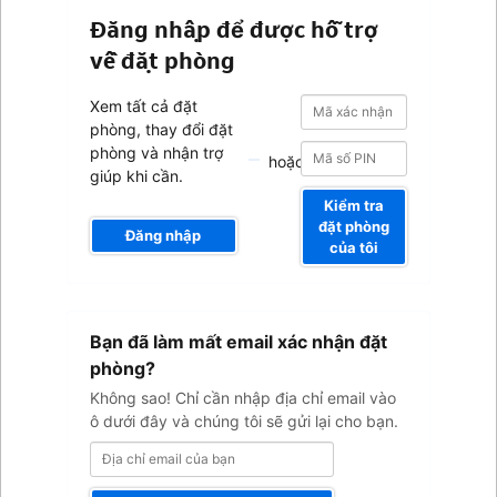
Đăng nhập để được hỗ trợ
về đặt phòng
Mã
Mã
Xem tất cả đặt
xác
xác
phòng, thay đổi đặt
nhận
nhận
phòng và nhận trợ
hoặc
giúp khi cần.
Kiểm tra
đặt phòng
Đăng nhập
của tôi
Địa
Bạn đã làm mất email xác nhận đặt
chỉ
email
phòng?
của
Không sao! Chỉ cần nhập địa chỉ email vào
bạn
ô dưới đây và chúng tôi sẽ gửi lại cho bạn.