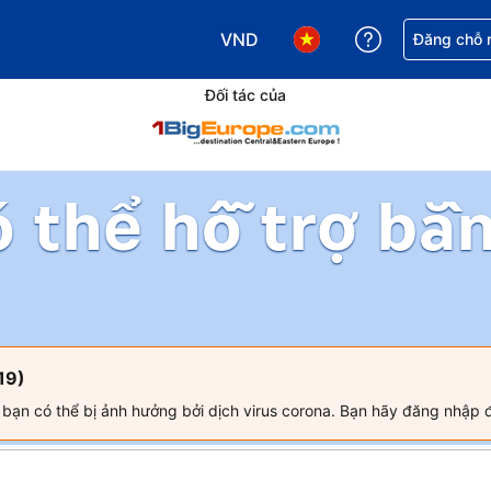
VND
Nhận trợ giú
Đăng chỗ n
Chọn loại tiền tệ của bạn. Loại t
Chọn ngôn ngữ của bạn.
Đối tác của
ó thể hỗ trợ bằ
19)
a bạn có thể bị ảnh hưởng bởi dịch virus corona. Bạn hãy đăng nhập 