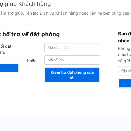
rợ giúp Khách hàng
âm Trợ giúp, liên lạc Dịch vụ Khách hàng hoặc liên hệ bên cung cấp
Địa
 hỗ trợ về đặt phòng
Bạn đ
chỉ
email
nhận 
Mã
Mã
của
ổi đặt
Không 
xác
xác
bạn
ần.
nhận
email 
nhận
hoặc
sẽ gửi 
Kiểm tra đặt phòng của
tôi