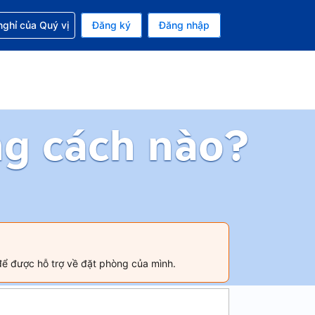
p với đặt chỗ
ghỉ của Quý vị
Đăng ký
Đăng nhập
iền tệ hiện tại của bạn là Đồng
 Ngôn ngữ hiện tại của bạn là Tiếng Việt
ng cách nào?
để được hỗ trợ về đặt phòng của mình.