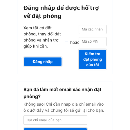
Đăng nhập để được hỗ trợ
về đặt phòng
Mã
Mã
Xem tất cả đặt
xác
xác
phòng, thay đổi đặt
nhận
nhận
phòng và nhận trợ
hoặc
giúp khi cần.
Kiểm tra
đặt phòng
Đăng nhập
của tôi
Địa
Bạn đã làm mất email xác nhận đặt
chỉ
email
phòng?
của
Không sao! Chỉ cần nhập địa chỉ email vào
bạn
ô dưới đây và chúng tôi sẽ gửi lại cho bạn.