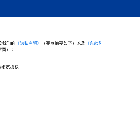
读我们的
《隐私声明》
（要点摘要如下）以及
《条款和
营商）：
撤销该授权；