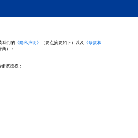
读我们的
《隐私声明》
（要点摘要如下）以及
《条款和
营商）：
撤销该授权；