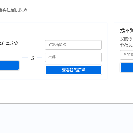
服與住宿供應方。
您
找不
的
電
沒關係
確
確
子
容和尋求協
們為您
認
認
郵
函
函
編
箱
或
號
編
號
查看我的訂單