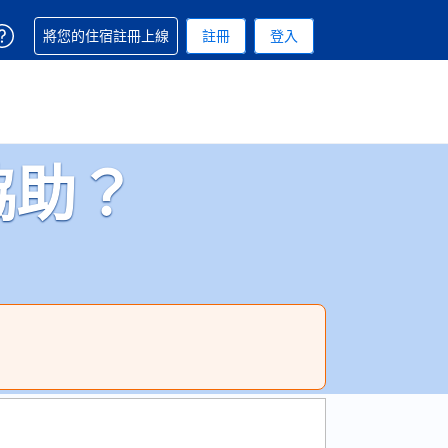
取得訂單相關協助
將您的住宿註冊上線
註冊
登入
. 您現在所使用的幣別為美元
用的語言. 您目前所選的語言是繁體中文
協助？